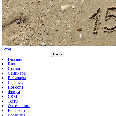
Вход
Найти
Главная
Блог
Статьи
Семинары
Вебинары
Сервисы
Новости
Форум
CRM
Тесты
О компании
Контакты
Собрания