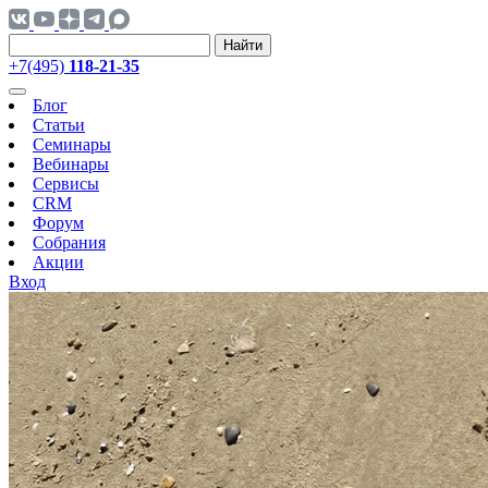
Найти
+7(495)
118-21-35
Блог
Статьи
Семинары
Вебинары
Сервисы
CRM
Форум
Собрания
Акции
Вход