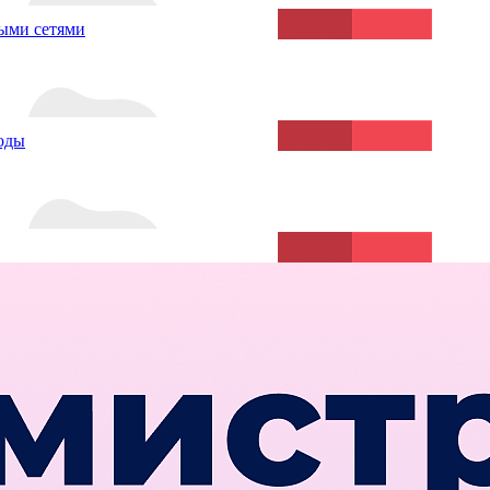
ыми сетями
воды