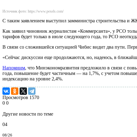
Источник фото: https://www.pexels.com/
С таким заявлением выступил замминистра строительства и 
Как заявил чиновник журналистам «Коммерсанта», у РСО только
тарифов будет только в июле следующего года, то РСО неоткуд
В связи со сложившейся ситуацией Чибис видит два пути. Пер
«Сейчас дискуссии еще продолжаются, но, надеюсь, в ближайш
Напомним
, что Минэкономразвития предложило в связи с пов
года, повышение будет частичным — на 1,7%, с учетом повыше
индексацию на уровне 2,4%.
Просмотров
1570
0
0
Другие новости по теме
04
08/26