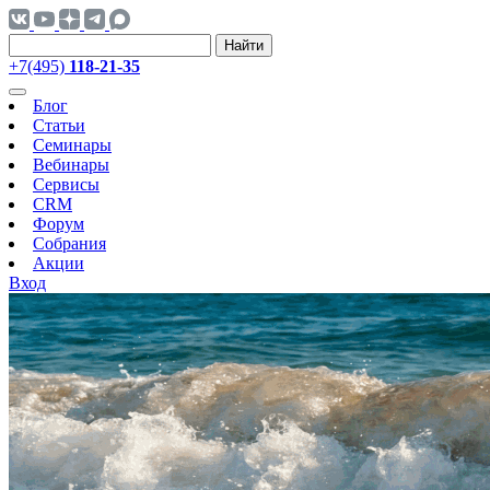
Найти
+7(495)
118-21-35
Блог
Статьи
Семинары
Вебинары
Сервисы
CRM
Форум
Собрания
Акции
Вход