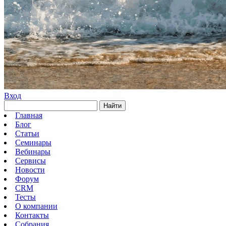
Вход
Найти
Главная
Блог
Статьи
Семинары
Вебинары
Сервисы
Новости
Форум
CRM
Тесты
О компании
Контакты
Собрания