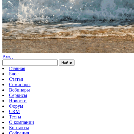
Вход
Найти
Главная
Блог
Статьи
Семинары
Вебинары
Сервисы
Новости
Форум
CRM
Тесты
О компании
Контакты
Собрания