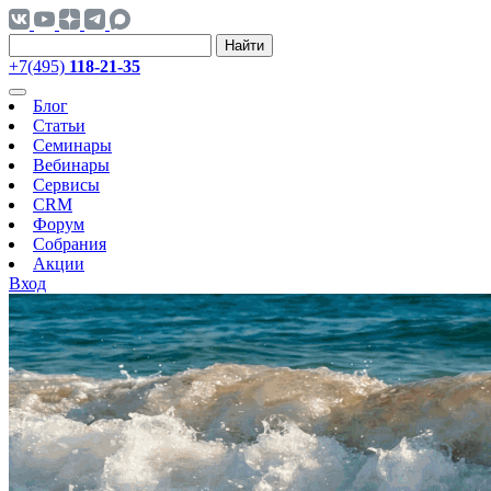
Найти
+7(495)
118-21-35
Блог
Статьи
Семинары
Вебинары
Сервисы
CRM
Форум
Собрания
Акции
Вход