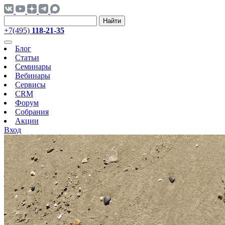
Найти
+7(495)
118-21-35
Блог
Статьи
Семинары
Вебинары
Сервисы
CRM
Форум
Собрания
Акции
Вход