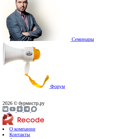
Cеминары
Форум
2026 © бурмистр.ру
О компании
Контакты