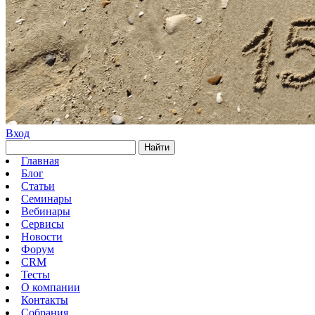
Вход
Найти
Главная
Блог
Статьи
Семинары
Вебинары
Сервисы
Новости
Форум
CRM
Тесты
О компании
Контакты
Собрания