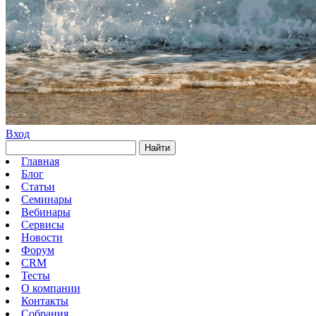
Вход
Найти
Главная
Блог
Статьи
Семинары
Вебинары
Сервисы
Новости
Форум
CRM
Тесты
О компании
Контакты
Собрания