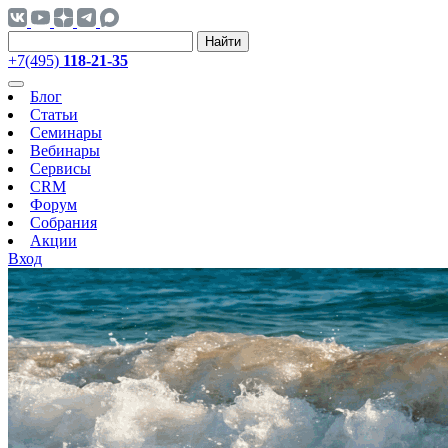
Найти
+7(495)
118-21-35
Блог
Статьи
Семинары
Вебинары
Сервисы
CRM
Форум
Собрания
Акции
Вход