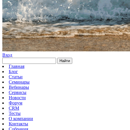
Вход
Найти
Главная
Блог
Статьи
Семинары
Вебинары
Сервисы
Новости
Форум
CRM
Тесты
О компании
Контакты
Собрания