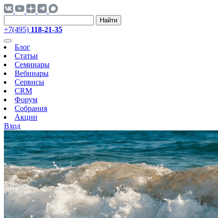
Найти
+7(495)
118-21-35
Блог
Статьи
Семинары
Вебинары
Сервисы
CRM
Форум
Собрания
Акции
Вход