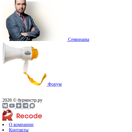
Cеминары
Форум
2026 © бурмистр.ру
О компании
Контакты