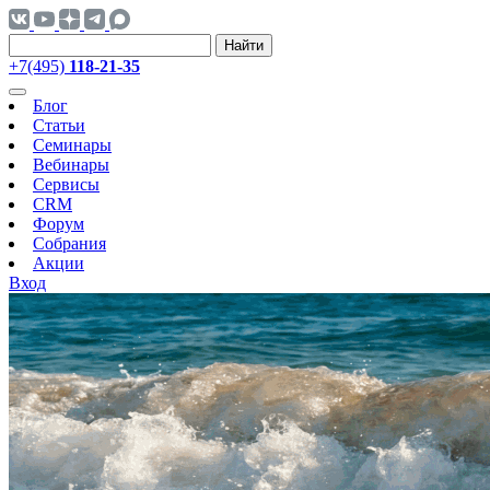
Найти
+7(495)
118-21-35
Блог
Статьи
Семинары
Вебинары
Сервисы
CRM
Форум
Собрания
Акции
Вход