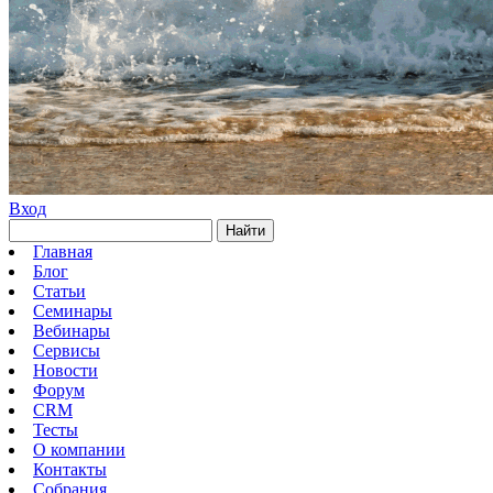
Вход
Найти
Главная
Блог
Статьи
Семинары
Вебинары
Сервисы
Новости
Форум
CRM
Тесты
О компании
Контакты
Собрания