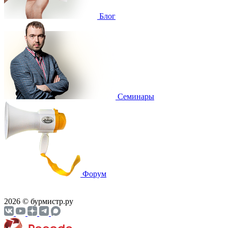
Блог
Cеминары
Форум
2026 © бурмистр.ру