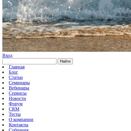
Вход
Найти
Главная
Блог
Статьи
Семинары
Вебинары
Сервисы
Новости
Форум
CRM
Тесты
О компании
Контакты
Собрания