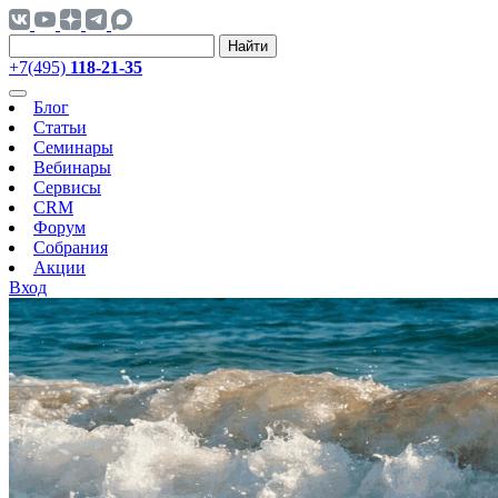
Найти
+7(495)
118-21-35
Блог
Статьи
Семинары
Вебинары
Сервисы
CRM
Форум
Собрания
Акции
Вход