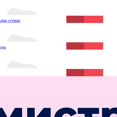
ыми сетями
воды