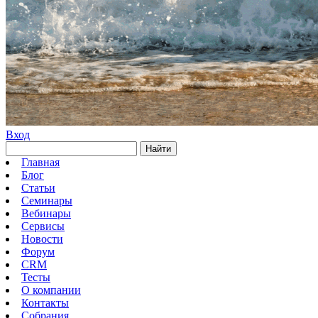
Вход
Найти
Главная
Блог
Статьи
Семинары
Вебинары
Сервисы
Новости
Форум
CRM
Тесты
О компании
Контакты
Собрания