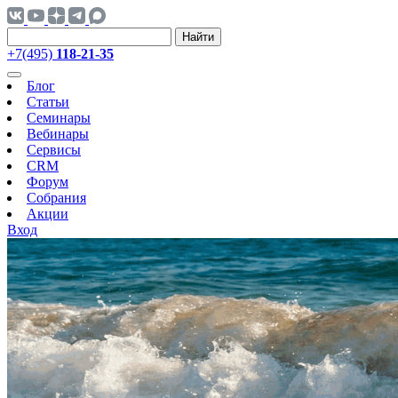
Найти
+7(495)
118-21-35
Блог
Статьи
Семинары
Вебинары
Сервисы
CRM
Форум
Собрания
Акции
Вход