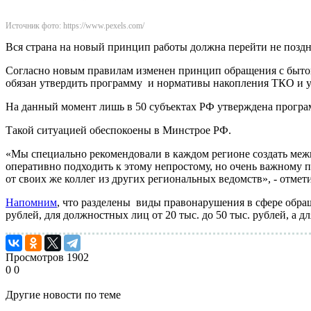
Источник фото: https://www.pexels.com/
Вся страна на новый принцип работы должна перейти не поздн
Согласно новым правилам изменен принцип обращения с быто
обязан утвердить программу и нормативы накопления ТКО и у
На данный момент лишь в 50 субъектах РФ утверждена програм
Такой ситуацией обеспокоены в Минстрое РФ.
«Мы специально рекомендовали в каждом регионе создать меж
оперативно подходить к этому непростому, но очень важному п
от своих же коллег из других региональных ведомств», - отме
Напомним
, что разделены виды правонарушения в сфере обращ
рублей, для должностных лиц от 20 тыс. до 50 тыс. рублей, а дл
Просмотров
1902
0
0
Другие новости по теме