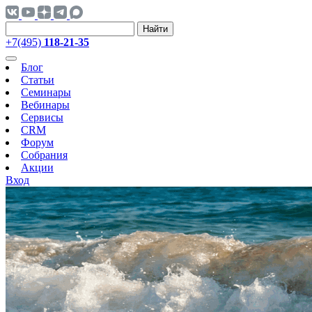
Найти
+7(495)
118-21-35
Блог
Статьи
Семинары
Вебинары
Сервисы
CRM
Форум
Собрания
Акции
Вход