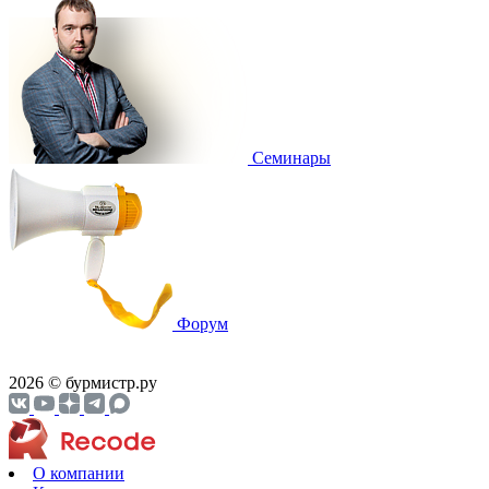
Cеминары
Форум
2026 © бурмистр.ру
О компании