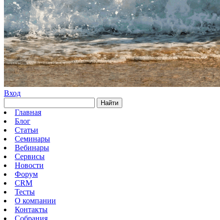
Вход
Найти
Главная
Блог
Статьи
Семинары
Вебинары
Сервисы
Новости
Форум
CRM
Тесты
О компании
Контакты
Собрания