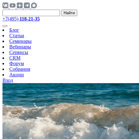
Найти
+7(495)
118-21-35
Блог
Статьи
Семинары
Вебинары
Сервисы
CRM
Форум
Собрания
Акции
Вход