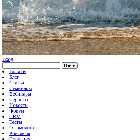
Вход
Найти
Главная
Блог
Статьи
Семинары
Вебинары
Сервисы
Новости
Форум
CRM
Тесты
О компании
Контакты
Собрания