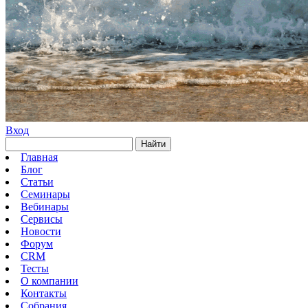
Вход
Найти
Главная
Блог
Статьи
Семинары
Вебинары
Сервисы
Новости
Форум
CRM
Тесты
О компании
Контакты
Собрания