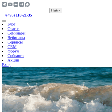
Найти
+7(495)
118-21-35
Блог
Статьи
Семинары
Вебинары
Сервисы
CRM
Форум
Собрания
Акции
Вход