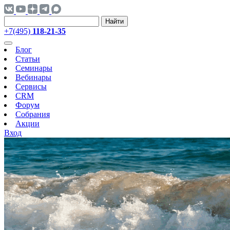
Найти
+7(495)
118-21-35
Блог
Статьи
Семинары
Вебинары
Сервисы
CRM
Форум
Собрания
Акции
Вход