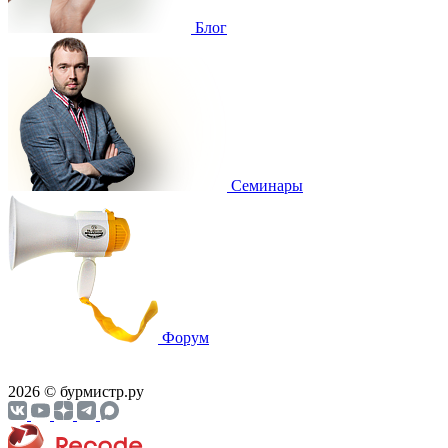
Блог
Cеминары
Форум
2026 © бурмистр.ру