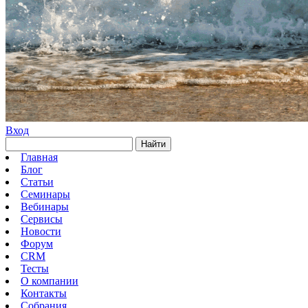
Вход
Найти
Главная
Блог
Статьи
Семинары
Вебинары
Сервисы
Новости
Форум
CRM
Тесты
О компании
Контакты
Собрания