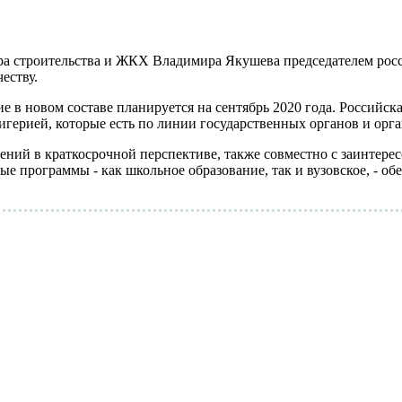
 строительства и ЖКХ Владимира Якушева председателем росс
честву.
 в новом составе планируется на сентябрь 2020 года. Российск
герией, которые есть по линии государственных органов и орг
ений в краткосрочной перспективе, также совместно с заинтер
ные программы - как школьное образование, так и вузовское, - о