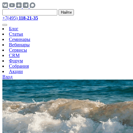
Найти
+7(495)
118-21-35
Блог
Статьи
Семинары
Вебинары
Сервисы
CRM
Форум
Собрания
Акции
Вход