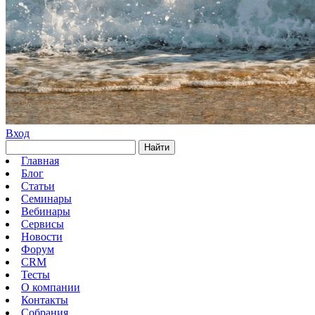
Вход
Найти
Главная
Блог
Статьи
Семинары
Вебинары
Сервисы
Новости
Форум
CRM
Тесты
О компании
Контакты
Собрания