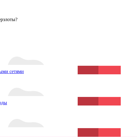
ерзлоты?
ыми сетями
воды