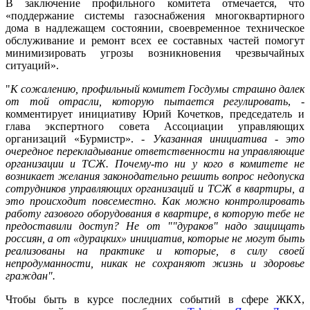
В заключение профильного комитета отмечается, что
«поддержание системы газоснабжения многоквартирного
дома в надлежащем состоянии, своевременное техническое
обслуживание и ремонт всех ее составных частей помогут
минимизировать угрозы возникновения чрезвычайных
ситуаций».
"
К сожалению, профильный комитет Госдумы страшно далек
от той отрасли, которую пытается регулировать
, -
комментирует инициативу Юрий Кочетков, председатель и
глава экспертного совета Ассоциации управляющих
организаций «Бурмистр». -
Указанная инициатива - это
очередное перекладывание ответственности на управляющие
организации и ТСЖ. Почему-то ни у кого в комитете не
возникает желания законодательно решить вопрос недопуска
сотрудников управляющих организаций и ТСЖ в квартиры, а
это происходит повсеместно. Как можно контролировать
работу газового оборудования в квартире, в которую тебе не
предоставили доступ? Не от ""дураков" надо защищать
россиян, а от «дурацких» инициатив, которые не могут быть
реализованы на практике и которые, в силу своей
непродуманности, никак не сохраняют жизнь и здоровье
граждан".
Чтобы быть в курсе последних событий в сфере ЖКХ,