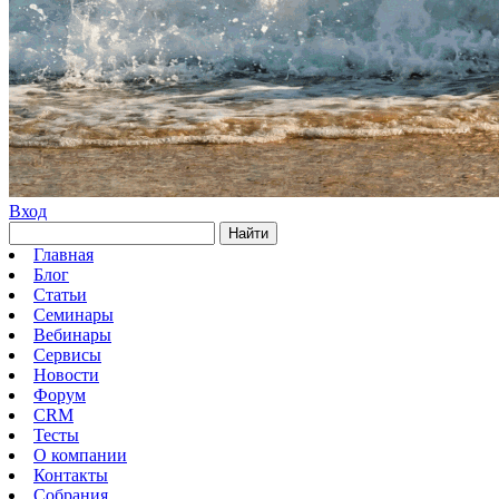
Вход
Найти
Главная
Блог
Статьи
Семинары
Вебинары
Сервисы
Новости
Форум
CRM
Тесты
О компании
Контакты
Собрания