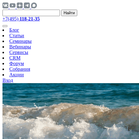
Найти
+7(495)
118-21-35
Блог
Статьи
Семинары
Вебинары
Сервисы
CRM
Форум
Собрания
Акции
Вход