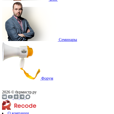
Cеминары
Форум
2026 © бурмистр.ру
О компании