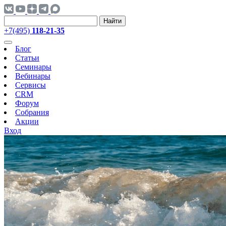
Найти
+7(495)
118-21-35
Блог
Статьи
Семинары
Вебинары
Сервисы
CRM
Форум
Собрания
Акции
Вход