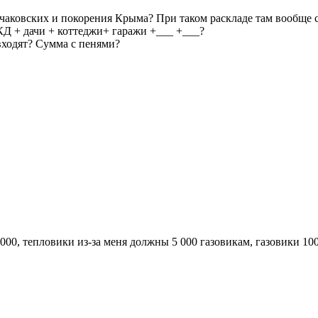
 очаковских и покорения Крыма? При таком раскладе там вообще 
КД + дачи + коттеджи+ гаражи +___ +___?
ходят? Сумма с пенями?
000, тепловики из-за меня должны 5 000 газовикам, газовики 10