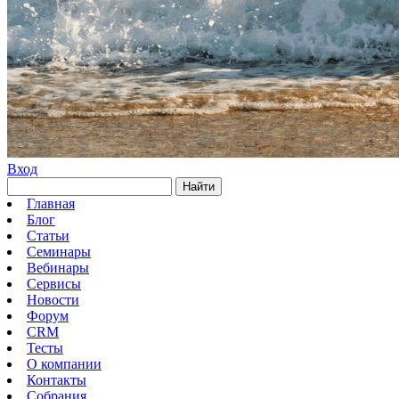
Вход
Найти
Главная
Блог
Статьи
Семинары
Вебинары
Сервисы
Новости
Форум
CRM
Тесты
О компании
Контакты
Собрания