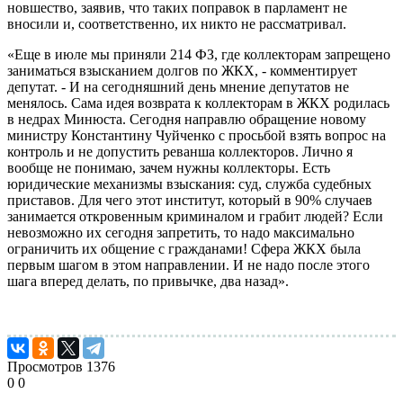
новшество, заявив, что таких поправок в парламент не
вносили и, соответственно, их никто не рассматривал.
«Еще в июле мы приняли 214 ФЗ, где коллекторам запрещено
заниматься взысканием долгов по ЖКХ, - комментирует
депутат. - И на сегодняшний день мнение депутатов не
менялось. Сама идея возврата к коллекторам в ЖКХ родилась
в недрах Минюста. Сегодня направлю обращение новому
министру Константину Чуйченко с просьбой взять вопрос на
контроль и не допустить реванша коллекторов. Лично я
вообще не понимаю, зачем нужны коллекторы. Есть
юридические механизмы взыскания: суд, служба судебных
приставов. Для чего этот институт, который в 90% случаев
занимается откровенным криминалом и грабит людей? Если
невозможно их сегодня запретить, то надо максимально
ограничить их общение с гражданами! Сфера ЖКХ была
первым шагом в этом направлении. И не надо после этого
шага вперед делать, по привычке, два назад».
Просмотров
1376
0
0