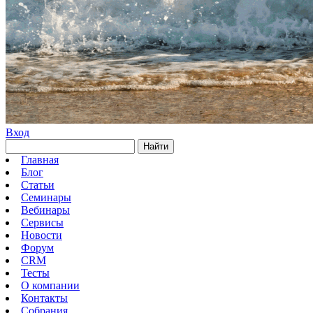
Вход
Найти
Главная
Блог
Статьи
Семинары
Вебинары
Сервисы
Новости
Форум
CRM
Тесты
О компании
Контакты
Собрания