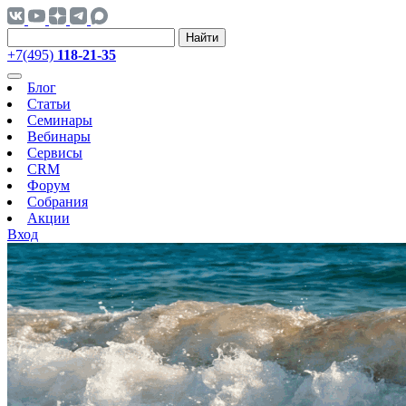
Найти
+7(495)
118-21-35
Блог
Статьи
Семинары
Вебинары
Сервисы
CRM
Форум
Собрания
Акции
Вход