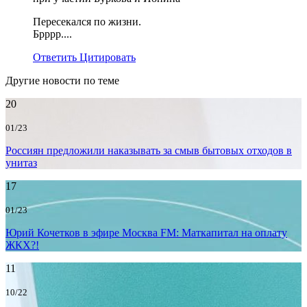
Пересекался по жизни.
Брррр....
Ответить
Цитировать
Другие новости по теме
20
01/23
Россиян предложили наказывать за смыв бытовых отходов в
унитаз
17
01/23
Юрий Кочетков в эфире Москва FM: Маткапитал на оплату
ЖКХ?!
11
10/22