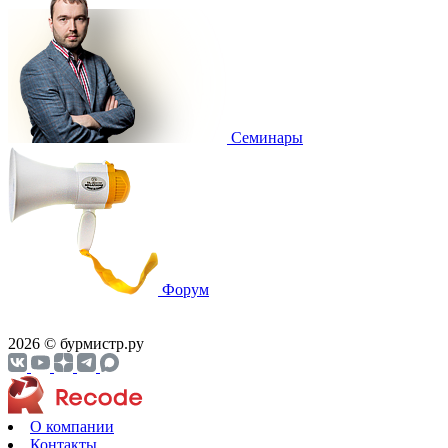
Cеминары
Форум
2026 © бурмистр.ру
О компании
Контакты