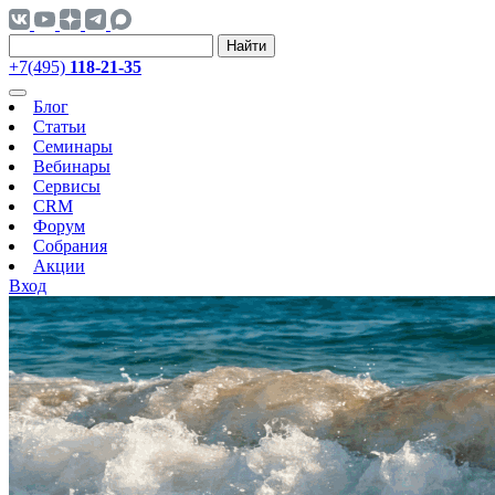
Найти
+7(495)
118-21-35
Блог
Статьи
Семинары
Вебинары
Сервисы
CRM
Форум
Собрания
Акции
Вход