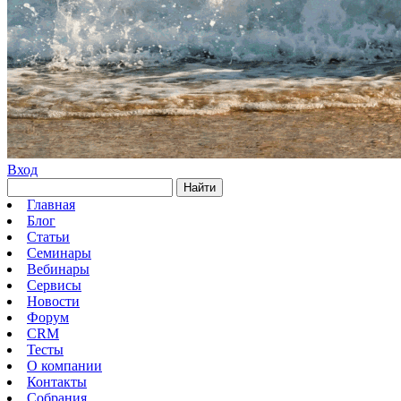
Вход
Найти
Главная
Блог
Статьи
Семинары
Вебинары
Сервисы
Новости
Форум
CRM
Тесты
О компании
Контакты
Собрания