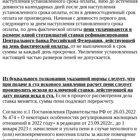
наступления установленного срока оплаты, либо до истечения
девяноста календарных дней после дня наступления
установленного срока оплаты, если в девяностодневный срок
оплата не произведена. Начиная с девяносто первого дня,
следующего за днем наступления установленного срока
оплаты, по день фактической оплаты
пени уплачиваются в
размере одной стотридцатой ставки рефинансирования
Центрального банка Российской Федерации, действующей
на день фактической оплаты,
от не выплаченной в срок
суммы за каждый день просрочки. Увеличение установленных
настоящей частью размеров пеней не допускается.
Из буквального толкования указанной нормы следует, что
при подаче в суд искового заявления расчет пени следует
производить исходя из ключевой ставки, действующей на
дату подачи иска в суд.
Если в процессе рассмотрения дела
ставка меняется, сумма пени подлежит перерасчету.
Согласно п.1 Постановления Правительства РФ от 26.03.2022
№ 474 « О некоторых особенностях регулирования жилищных
отношений в 2022 году» в редакции от 23.09.2022г., до 1
января 2023 г. начисление и уплата пени в случае неполного и
(или) несвоевременного внесения платы за жилое помещение
и коммунальные услуги, взносов на капитальный ремонт,