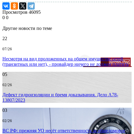
Просмотров
46095
0
0
Другие новости по теме
22
07/26
Несмотря на вид проложенных на общем имуществе сетей
(транзитных или нет), - провайдер ничего не должен платить
05
02/26
Дефект гидроизоляции и бремя доказывания. Дело А78-
13807/2023
03
02/26
ВС РФ: прежняя УО несёт ответственность за общедомовое