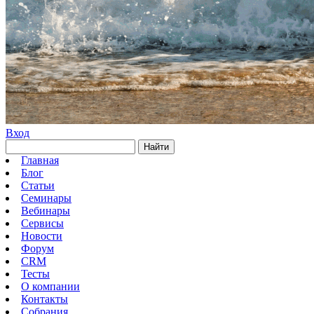
Вход
Найти
Главная
Блог
Статьи
Семинары
Вебинары
Сервисы
Новости
Форум
CRM
Тесты
О компании
Контакты
Собрания