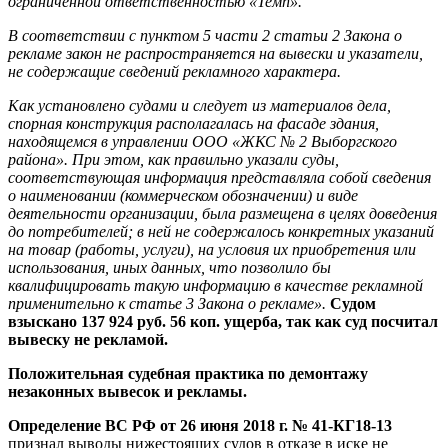
ограниченной ответственностью «Темп».
В соответствии с пунктом 5 части 2 статьи 2 Закона о
рекламе закон не распространяется на вывески и указатели,
не содержащие сведений рекламного характера.
Как установлено судами и следует из материалов дела,
спорная конструкция располагалась на фасаде здания,
находящемся в управлении ООО «ЖКС № 2 Выборгского
района». При этом, как правильно указали суды,
соответствующая информация представляла собой сведения
о наименовании (коммерческом обозначении) и виде
деятельности организации, была размещена в целях доведения
до потребителей; в ней не содержалось конкретных указаний
на товар (работы, услуги), на условия их приобретения или
использования, иных данных, что позволило бы
квалифицировать такую информацию в качестве рекламной
применительно к статье 3 Закона о рекламе».
Судом
взыскано 137 924 руб. 56 коп. ущерба, так как суд посчитал
вывеску не рекламой.
Положительная судебная практика по демонтажу
незаконных вывесок и рекламы.
Определение ВС РФ от 26 июня 2018 г. № 41-КГ18-13
признал выводы нижестоящих судов в отказе в иске не