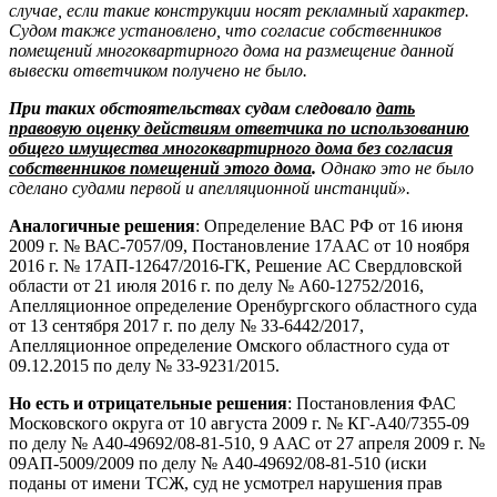
случае, если такие конструкции носят рекламный характер.
Судом также установлено, что согласие собственников
помещений многоквартирного дома на размещение данной
вывески ответчиком получено не было.
При таких обстоятельствах судам следовало
дать
правовую оценку действиям ответчика по использованию
общего имущества многоквартирного дома без согласия
собственников помещений этого дома
.
Однако это не было
сделано судами первой и апелляционной инстанций».
Аналогичные решения
: Определение ВАС РФ от 16 июня
2009 г. № ВАС-7057/09, Постановление 17ААС от 10 ноября
2016 г. № 17АП-12647/2016-ГК, Решение АС Свердловской
области от 21 июля 2016 г. по делу № А60-12752/2016,
Апелляционное определение Оренбургского областного суда
от 13 сентября 2017 г. по делу № 33-6442/2017,
Апелляционное определение Омского областного суда от
09.12.2015 по делу № 33-9231/2015.
Но есть и отрицательные решения
: Постановления ФАС
Московского округа от 10 августа 2009 г. № КГ-А40/7355-09
по делу № А40-49692/08-81-510, 9 ААС от 27 апреля 2009 г. №
09АП-5009/2009 по делу № А40-49692/08-81-510 (иски
поданы от имени ТСЖ, суд не усмотрел нарушения прав