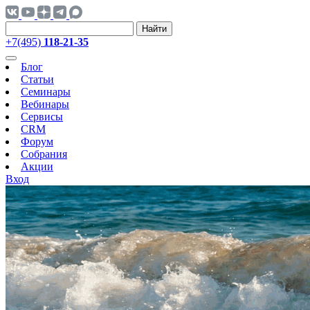
Найти
+7(495)
118-21-35
Блог
Статьи
Семинары
Вебинары
Сервисы
CRM
Форум
Собрания
Акции
Вход