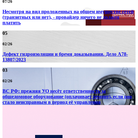
07/26
Несмотря на вид проложенных на общем имуществе сетей
(транзитных или нет), - провайдер ничего не должен
платить
05
02/26
Дефект гидроизоляции и бремя доказывания. Дело А78-
13807/2023
03
02/26
ВС РФ: прежняя УО несёт ответственность за
общедомовое оборудование (оплачивает ремонт), если оно
стало неисправным в период её управления