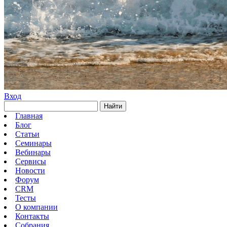
Вход
Найти
Главная
Блог
Статьи
Семинары
Вебинары
Сервисы
Новости
Форум
CRM
Тесты
О компании
Контакты
Собрания