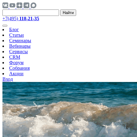
Найти
+7(495)
118-21-35
Блог
Статьи
Семинары
Вебинары
Сервисы
CRM
Форум
Собрания
Акции
Вход