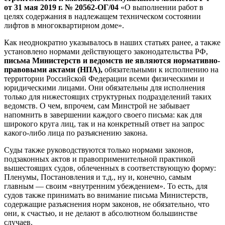
от 31 мая 2019 г. № 20562-ОГ/04
«О выполнении работ в
целях содержания в надлежащем техническом состоянии
лифтов в многоквартирном доме».
Как неоднократно указывалось в наших статьях ранее, а также
установлено нормами действующего законодательства РФ,
письма Министерств и ведомств не являются нормативно-
правовыми актами (НПА),
обязательными к исполнению на
территории Российской Федерации всеми физическими и
юридическими лицами. Они обязательны для исполнения
только для нижестоящих структурных подразделений таких
ведомств. О чем, впрочем, сам Минстрой не забывает
напомнить в завершении каждого своего письма: как для
широкого круга лиц, так и на конкретный ответ на запрос
какого-либо лица по разъяснению закона.
Суды также руководствуются только нормами законов,
подзаконных актов и правоприменительной практикой
вышестоящих судов, облеченных в соответствующую форму:
Пленумы, Постановления и т.д., ну и, конечно, самым
главным — своим «внутренним убеждением». То есть, для
судов также принимать во внимание письма Министерств,
содержащие разъяснения норм законов, не обязательно, что
они, к счастью, и не делают в абсолютном большинстве
случаев.