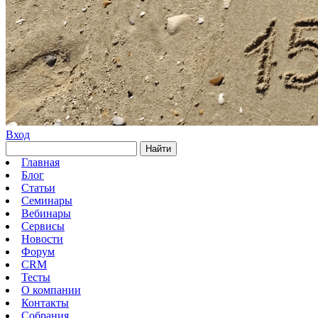
Вход
Найти
Главная
Блог
Статьи
Семинары
Вебинары
Сервисы
Новости
Форум
CRM
Тесты
О компании
Контакты
Собрания