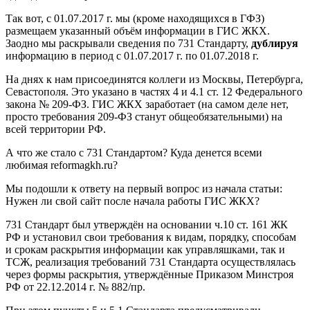
Так вот, с 01.07.2017 г. мы (кроме находящихся в ГФЗ)
размещаем указанный объём информации в ГИС ЖКХ.
Заодно мы раскрывали сведения по 731 Стандарту,
дублируя
информацию в период с 01.07.2017 г. по 01.07.2018 г.
На днях к нам присоединятся коллеги из Москвы, Петербурга,
Севастополя. Это указано в частях 4 и 4.1 ст. 12 Федерального
закона № 209-ФЗ. ГИС ЖКХ заработает (на самом деле нет,
просто требования 209-ФЗ станут общеобязательными) на
всей территории РФ.
А что же стало с 731 Стандартом? Куда денется всеми
любимая reformagkh.ru?
Мы подошли к ответу на первый вопрос из начала статьи:
Нужен ли свой сайт после начала работы ГИС ЖКХ?
731 Стандарт был утверждён на основании ч.10 ст. 161 ЖК
РФ и установил свои требования к видам, порядку, способам
и срокам раскрытия информации как управляшками, так и
ТСЖ, реализация требований 731 Стандарта осуществлялась
через формы раскрытия, утверждённые Приказом Минстроя
РФ от 22.12.2014 г. № 882/пр.