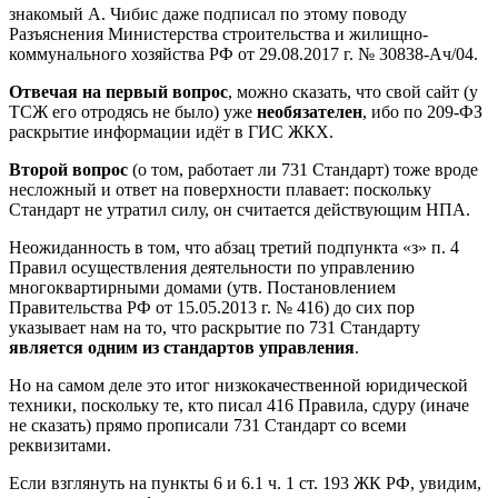
знакомый А. Чибис даже подписал по этому поводу
Разъяснения Министерства строительства и жилищно-
коммунального хозяйства РФ от 29.08.2017 г. № 30838-Ач/04.
Отвечая на первый вопрос
, можно сказать, что свой сайт (у
ТСЖ его отродясь не было) уже
необязателен
, ибо по 209-ФЗ
раскрытие информации идёт в ГИС ЖКХ.
Второй вопрос
(о том, работает ли 731 Стандарт) тоже вроде
несложный и ответ на поверхности плавает: поскольку
Стандарт не утратил силу, он считается действующим НПА.
Неожиданность в том, что абзац третий подпункта «з» п. 4
Правил осуществления деятельности по управлению
многоквартирными домами (утв. Постановлением
Правительства РФ от 15.05.2013 г. № 416) до сих пор
указывает нам на то, что раскрытие по 731 Стандарту
является одним из стандартов управления
.
Но на самом деле это итог низкокачественной юридической
техники, поскольку те, кто писал 416 Правила, сдуру (иначе
не сказать) прямо прописали 731 Стандарт со всеми
реквизитами.
Если взглянуть на пункты 6 и 6.1 ч. 1 ст. 193 ЖК РФ, увидим,