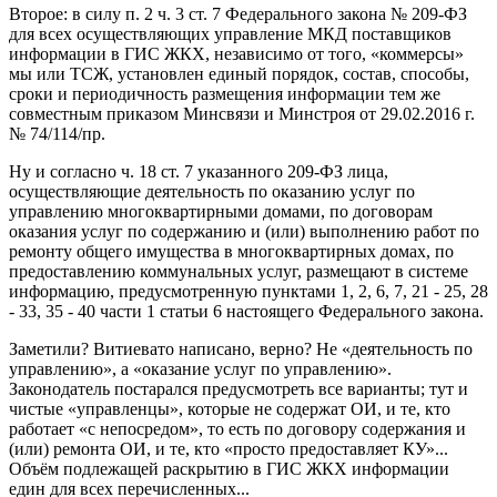
Второе: в силу п. 2 ч. 3 ст. 7 Федерального закона № 209-ФЗ
для всех осуществляющих управление МКД поставщиков
информации в ГИС ЖКХ, независимо от того, «коммерсы»
мы или ТСЖ, установлен единый порядок, состав, способы,
сроки и периодичность размещения информации тем же
совместным приказом Минсвязи и Минстроя от 29.02.2016 г.
№ 74/114/пр.
Ну и согласно ч. 18 ст. 7 указанного 209-ФЗ лица,
осуществляющие деятельность по оказанию услуг по
управлению многоквартирными домами, по договорам
оказания услуг по содержанию и (или) выполнению работ по
ремонту общего имущества в многоквартирных домах, по
предоставлению коммунальных услуг, размещают в системе
информацию, предусмотренную пунктами 1, 2, 6, 7, 21 - 25, 28
- 33, 35 - 40 части 1 статьи 6 настоящего Федерального закона.
Заметили? Витиевато написано, верно? Не «деятельность по
управлению», а «оказание услуг по управлению».
Законодатель постарался предусмотреть все варианты; тут и
чистые «управленцы», которые не содержат ОИ, и те, кто
работает «с непосредом», то есть по договору содержания и
(или) ремонта ОИ, и те, кто «просто предоставляет КУ»...
Объём подлежащей раскрытию в ГИС ЖКХ информации
един для всех перечисленных...