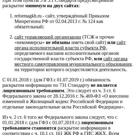
При этом пункты 5 и 5.1 Стандарта предусматривали
раскрытие
минимум на двух сайтах
:
reformagkh.ru - сайт, утверждённый Приказом
Минрегиона РФ от 02.04.2013 г. № 124 как
обязательный;
сайт управляющей организации
(ТСЖ и прочие
«некоммерсы»
не обязаны
иметь свой сайт)
или
сайт
органа исполнительной власти субъекта РФ
,
определяемого высшим исполнительным органом
государственной власти субъекта РФ,
или
сайт органа
местного самоуправления муниципального образования
,
на территории которого осуществляется деятельность.
С 01.01.2018 г. (для ГФЗ с 01.07.2019 г.) обязанность
раскрытия информации по 731 Стандарту
не является
лицензионным требованием
. Это следует из ч. 3 ст. 6
Федерального закона от 28.12.2016 г. № 469-ФЗ «О внесении
изменений в Жилищный кодекс Российской Федерации и
отдельные законодательные акты Российской Федерации».
Из ч. 2 ст. 6 того же Федерального закона следует, что с
01.01.2018 г. (для ГФЗ с 01.07.2019 г.)
лицензионным
требованием становится
раскрытие информации в
соответствии с ч. 10.1 ст. 161 ЖК РФ в ГИС ЖКХ. Всем