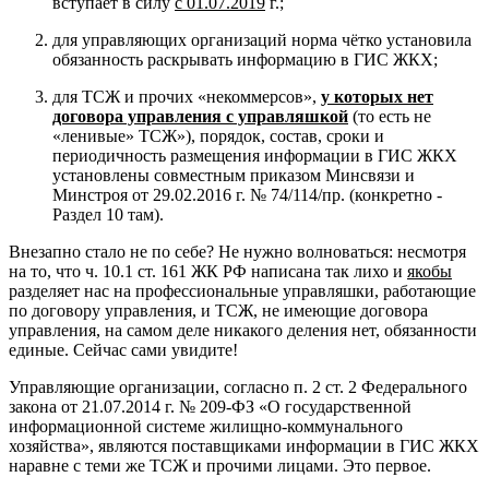
вступает в силу
с 01.07.2019
г.;
для управляющих организаций норма чётко установила
обязанность раскрывать информацию в ГИС ЖКХ;
для ТСЖ и прочих «некоммерсов»,
у которых нет
договора управления с управляшкой
(то есть не
«ленивые» ТСЖ»), порядок, состав, сроки и
периодичность размещения информации в ГИС ЖКХ
установлены совместным приказом Минсвязи и
Минстроя от 29.02.2016 г. № 74/114/пр. (конкретно -
Раздел 10 там).
Внезапно стало не по себе? Не нужно волноваться: несмотря
на то, что ч. 10.1 ст. 161 ЖК РФ написана так лихо и
якобы
разделяет нас на профессиональные управляшки, работающие
по договору управления, и ТСЖ, не имеющие договора
управления, на самом деле никакого деления нет, обязанности
единые. Сейчас сами увидите!
Управляющие организации, согласно п. 2 ст. 2 Федерального
закона от 21.07.2014 г. № 209-ФЗ «О государственной
информационной системе жилищно-коммунального
хозяйства», являются поставщиками информации в ГИС ЖКХ
наравне с теми же ТСЖ и прочими лицами. Это первое.