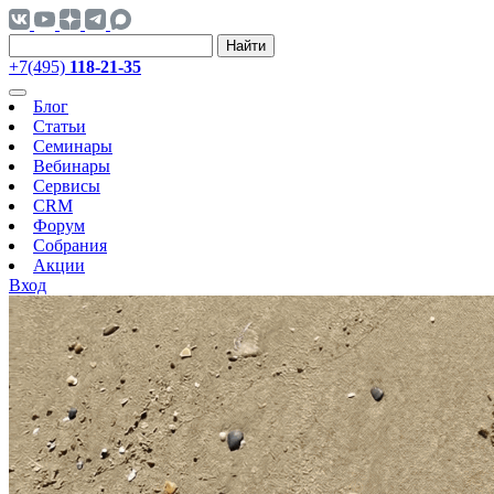
Найти
+7(495)
118-21-35
Блог
Статьи
Семинары
Вебинары
Сервисы
CRM
Форум
Собрания
Акции
Вход