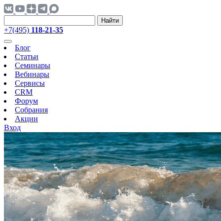
Найти
+7(495)
118-21-35
Блог
Статьи
Семинары
Вебинары
Сервисы
CRM
Форум
Собрания
Акции
Вход