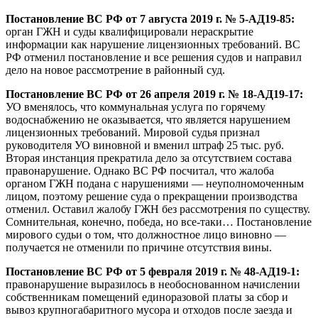
Постановление ВС РФ
от 7 августа 2019 г. № 5-АД19-85:
орган ГЖН и суды квалифицировали нераскрытие
информации как нарушение лицензионных требований. ВС
РФ отменил постановление и все решения судов и направил
дело на новое рассмотрение в районный суд.
Постановление ВС РФ от 26 апреля 2019 г. № 18-АД19-17
:
УО вменялось, что коммунальная услуга по горячему
водоснабжению не оказывается, что является нарушением
лицензионных требований. Мировой судья признал
руководителя УО виновной и вменил штраф 25 тыс. руб.
Вторая инстанция прекратила дело за отсутствием состава
правонарушение. Однако ВС РФ посчитал, что жалоба
органом ГЖН подана с нарушениями — неуполномоченным
лицом, поэтому решение суда о прекращении производства
отменил. Оставил жалобу ГЖН без рассмотрения по существу.
Сомнительная, конечно, победа, но все-таки… Постановление
мирового судьи о том, что должностное лицо виновно —
получается не отменили по причине отсутствия вины.
Постановление ВС РФ о
т 5 февраля 2019 г. № 48-АД19-1:
правонарушение выразилось в необоснованном начислении
собственникам помещений единоразовой платы за сбор и
вывоз крупногабаритного мусора и отходов после заезда и