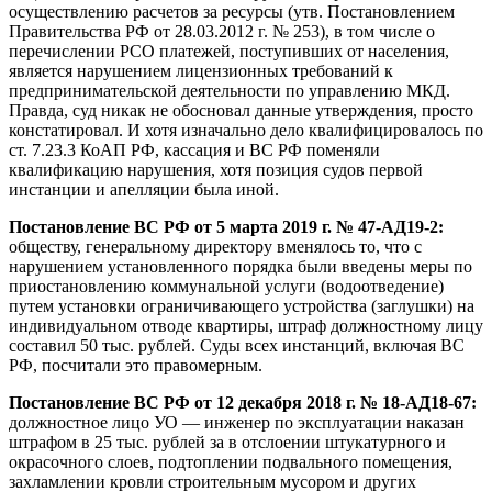
осуществлению расчетов за ресурсы (утв. Постановлением
Правительства РФ от 28.03.2012 г. № 253), в том числе о
перечислении РСО платежей, поступивших от населения,
является нарушением лицензионных требований к
предпринимательской деятельности по управлению МКД.
Правда, суд никак не обосновал данные утверждения, просто
констатировал. И хотя изначально дело квалифицировалось по
ст. 7.23.3 КоАП РФ, кассация и ВС РФ поменяли
квалификацию нарушения, хотя позиция судов первой
инстанции и апелляции была иной.
Постановление ВС РФ от 5 марта 2019 г. № 47-АД19-2:
обществу, генеральному директору вменялось то, что с
нарушением установленного порядка были введены меры по
приостановлению коммунальной услуги (водоотведение)
путем установки ограничивающего устройства (заглушки) на
индивидуальном отводе квартиры, штраф должностному лицу
составил 50 тыс. рублей. Суды всех инстанций, включая ВС
РФ, посчитали это правомерным.
Постановление ВС РФ от 12 декабря 2018 г. № 18-АД18-67:
должностное лицо УО — инженер по эксплуатации наказан
штрафом в 25 тыс. рублей за в отслоении штукатурного и
окрасочного слоев, подтоплении подвального помещения,
захламлении кровли строительным мусором и других