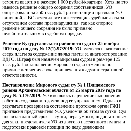
ремонта квартир в размере 1 000 рублей/квартира. Хотя на это
имелось решение общего собрания собственников, УО
оштрафовали на 250 тыс. руб. Три инстанции признали УО
виновной, а ВС отменил все нижестоящие судебные акты за
отсутствием состава правонарушения, так как спорное
решение общего собрания не было признано
недействительным в судебном порядке.
Решение Бугурусланского районного суда от 25 ноября
2019 года по делу № 12(1)-97/2019:
УО вменялось начисление
сверх платы за содержание жилья платы за диагностирование
ВДГО. Штраф был назначен мировым судом в размере 125
тыс. руб. Постановление мирового судьи отменено по
причине истечения срока привлечения к административной
ответственности.
Постановление Мирового судьи с/у № 1 Няндомского
района Архангельской области от 25 марта 2019 года по
делу № 5-176/2019
: УО вменялось нарушение выполнения
работ по содержанию домов под ее управлением. Однако в
результате проверки на составление протокола орган ГЖН
пригласил представителя УО, уведомив об этом за сутки. Суд
посчитал данный срок — сутки, неразумным, недостаточным
для явки представителя УО из другого населенного пункта и
подготовки правовой позиции по делу, делающим