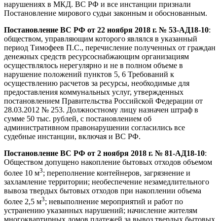
нарушениях в МКД. ВС РФ и все инстанции признали
Постановление мирового судьи законным и обоснованным.
Постановление ВС РФ от 22 ноября 2018 г. № 53-АД18-10
:
обществом, управляющим которого являлся в указанный
период Тимофеев П.С., перечисление полученных от граждан
денежных средств ресурсоснабжающим организациям
осуществлялось нерегулярно и не в полном объеме в
нарушение положений пунктов 5, 6 Требований к
осуществлению расчетов за ресурсы, необходимые для
предоставления коммунальных услуг, утвержденных
постановлением Правительства Российской Федерации от
28.03.2012 № 253. Должностному лицу назначен штраф в
сумме 50 тыс. рублей, с постановлением об
административном правонарушении согласились все
судебные инстанции, включая и ВС РФ.
Постановление ВС РФ от 2 ноября 2018 г. № 81-АД18-10
:
Обществом допущено накопление бытовых отходов объемом
3
более 10 м
; переполнение контейнеров, загрязнение и
захламление территории; необеспечение незамедлительного
вывоза твердых бытовых отходов при накоплении объема
3
более 2,5 м
; невыполнение мероприятий и работ по
устранению указанных нарушений; начисление жителям
многоквартирных домов платежей за вывоз твердых бытовых