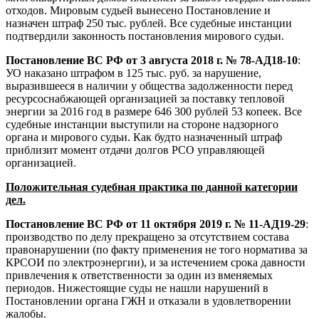
отходов. Мировым судьей вынесено Постановление и
назначен штраф 250 тыс. рублей. Все судебные инстанции
подтвердили законность постановления мирового судьи.
Постановление ВС РФ от
3 августа 2018 г. № 78-АД18-10
:
УО наказано штрафом в 125 тыс. руб. за нарушение,
выразившееся в наличии у общества задолженности перед
ресурсоснабжающей организацией за поставку тепловой
энергии за 2016 год в размере 646 300 рублей 53 копеек. Все
судебные инстанции выступили на стороне надзорного
органа и мирового судьи. Как будто назначенный штраф
приблизит момент отдачи долгов РСО управляющей
организацией.
Положительная судебная практика по данной категории
дел.
Постановление ВС РФ от 11 октября 2019 г. № 11-АД19-29
:
производство по делу прекращено за отсутствием состава
правонарушении (по факту применения не того норматива за
КРСОИ по электроэнергии), и за истечением срока давности
привлечения к ответственности за один из вменяемых
периодов. Нижестоящие суды не нашли нарушений в
Постановлении органа ГЖН и отказали в удовлетворении
жалобы.