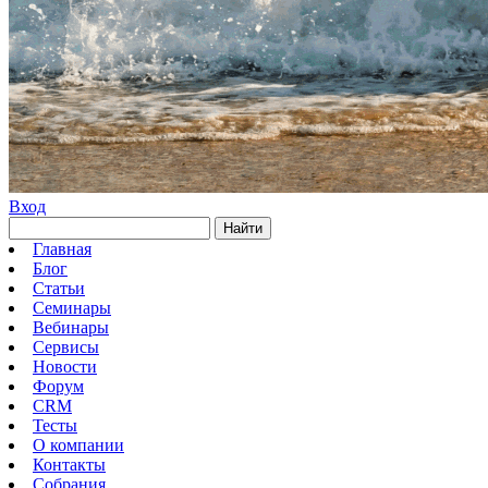
Вход
Найти
Главная
Блог
Статьи
Семинары
Вебинары
Сервисы
Новости
Форум
CRM
Тесты
О компании
Контакты
Собрания