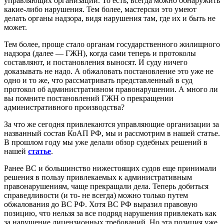
управляющих организаций. То есть, всегда можно обнаружить
какие-либо нарушения. Тем более, мастерски это умеют
делать органы надзора, видя нарушения там, где их и быть не
может.
Тем более, проще стало органам государственного жилищного
надзора (далее — ГЖН), когда сами теперь и протоколы
составляют, и постановления выносят. И суду ничего
доказывать не надо. А обжаловать постановление это уже не
одно и то же, что рассматривать представленный в суд
протокол об административном правонарушении. А много ли
вы помните постановлений ГЖН о прекращении
административного производства?
За что же сегодня привлекаются управляющие организации за
названный состав КоАП РФ, мы и рассмотрим в нашей статье.
В прошлом году мы уже делали обзор судебных решений в
нашей
статье
.
Ранее ВС и большинство нижестоящих судов еще принимали
решения в пользу привлекаемых к административным
правонарушениям, чаще прекращали дела. Теперь добиться
справедливости (и то- не всегда) можно только путем
обжалования до ВС РФ. Хотя ВС РФ выразил правовую
позицию, что нельзя за все подряд нарушения привлекать как
за нарушение лицензионных требований. Но эта позиция уже