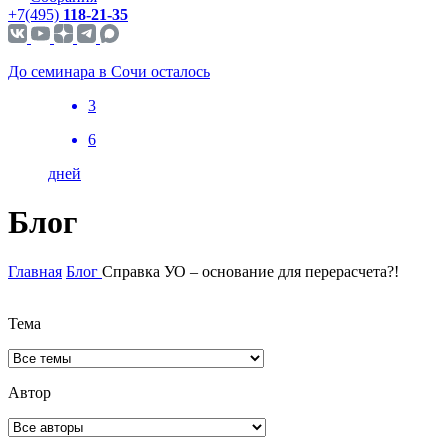
+7(495)
118-21-35
До семинара в Сочи осталось
3
6
дней
Блог
Главная
Блог
Справка УО – основание для перерасчета?!
Тема
Автор