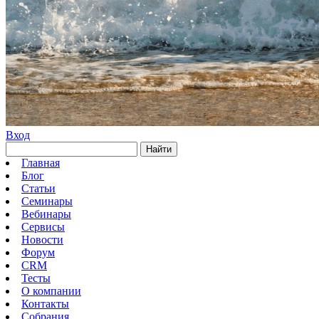
Вход
Найти
Главная
Блог
Статьи
Семинары
Вебинары
Сервисы
Новости
Форум
CRM
Тесты
О компании
Контакты
Собрания