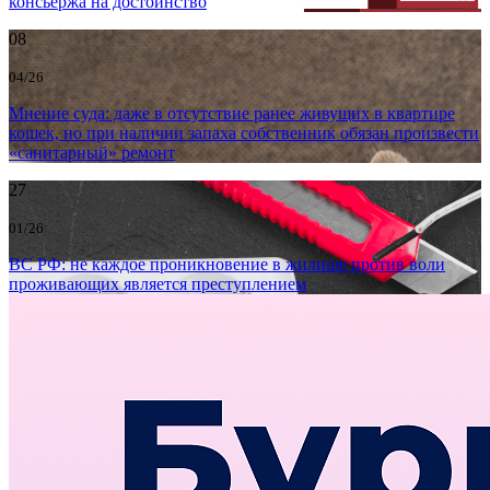
консьержа на достоинство
08
04/26
Мнение суда: даже в отсутствие ранее живущих в квартире
кошек, но при наличии запаха собственник обязан произвести
«санитарный» ремонт
27
01/26
ВС РФ: не каждое проникновение в жилище против воли
проживающих является преступлением