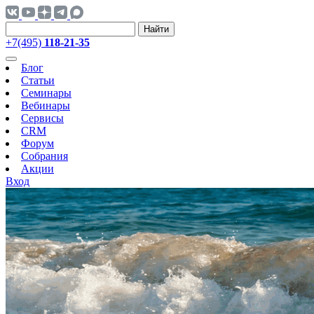
Найти
+7(495)
118-21-35
Блог
Статьи
Семинары
Вебинары
Сервисы
CRM
Форум
Собрания
Акции
Вход