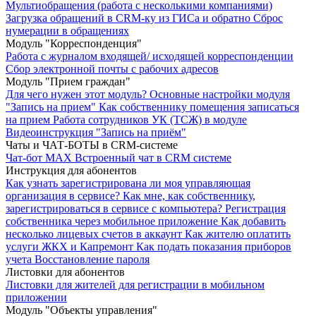
Мультиобращения (работа с несколькими компаниями)
Загрузка обращений в CRM-ку из ГИСа и обратно
Сброс
нумерации в обращениях
Модуль "Корреспонденция"
Работа с журналом входящей/ исходящей корреспонденции
Сбор электронной почты с рабочих адресов
Модуль "Прием граждан"
Для чего нужен этот модуль?
Основные настройки модуля
"Запись на прием"
Как собственнику помещения записаться
на прием
Работа сотрудников УК (ТСЖ) в модуле
Видеоинструкция "Запись на приём"
Чаты и ЧАТ-БОТЫ в CRM-системе
Чат-бот MAX
Встроенный чат в CRM системе
Инструкция для абонентов
Как узнать зарегистрирована ли моя управляющая
организация в сервисе?
Как мне, как собственнику,
зарегистрироваться в сервисе с компьютера?
Регистрация
собственника через мобильное приложение
Как добавить
несколько лицевых счетов в аккаунт
Как жителю оплатить
услуги ЖКХ и Капремонт
Как подать показания приборов
учета
Восстановление пароля
Листовки для абонентов
Листовки для жителей для регистрации в мобильном
приложении
Модуль "Объекты управления"