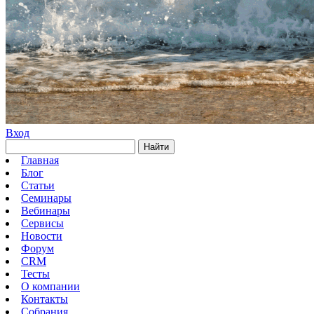
Вход
Найти
Главная
Блог
Статьи
Семинары
Вебинары
Сервисы
Новости
Форум
CRM
Тесты
О компании
Контакты
Собрания