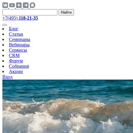
Найти
+7(495)
118-21-35
Блог
Статьи
Семинары
Вебинары
Сервисы
CRM
Форум
Собрания
Акции
Вход