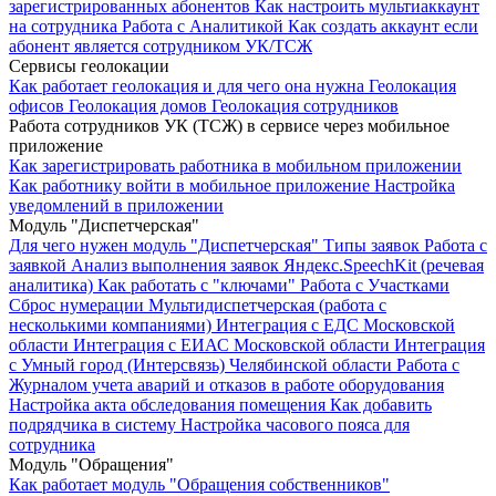
зарегистрированных абонентов
Как настроить мультиаккаунт
на сотрудника
Работа с Аналитикой
Как создать аккаунт если
абонент является сотрудником УК/ТСЖ
Сервисы геолокации
Как работает геолокация и для чего она нужна
Геолокация
офисов
Геолокация домов
Геолокация сотрудников
Работа сотрудников УК (ТСЖ) в сервисе через мобильное
приложение
Как зарегистрировать работника в мобильном приложении
Как работнику войти в мобильное приложение
Настройка
уведомлений в приложении
Модуль "Диспетчерская"
Для чего нужен модуль "Диспетчерская"
Типы заявок
Работа с
заявкой
Анализ выполнения заявок
Яндекс.SpeechKit (речевая
аналитика)
Как работать с "ключами"
Работа с Участками
Сброс нумерации
Мультидиспетчерская (работа с
несколькими компаниями)
Интеграция с ЕДС Московской
области
Интеграция с ЕИАС Московской области
Интеграция
с Умный город (Интерсвязь) Челябинской области
Работа с
Журналом учета аварий и отказов в работе оборудования
Настройка акта обследования помещения
Как добавить
подрядчика в систему
Настройка часового пояса для
сотрудника
Модуль "Обращения"
Как работает модуль "Обращения собственников"