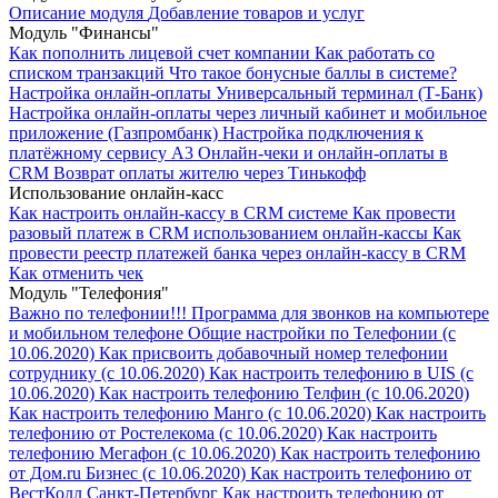
Описание модуля
Добавление товаров и услуг
Модуль "Финансы"
Как пополнить лицевой счет компании
Как работать со
списком транзакций
Что такое бонусные баллы в системе?
Настройка онлайн-оплаты Универсальный терминал (Т-Банк)
Настройка онлайн-оплаты через личный кабинет и мобильное
приложение (Газпромбанк)
Настройка подключения к
платёжному сервису А3
Онлайн-чеки и онлайн-оплаты в
CRM
Возврат оплаты жителю через Тинькофф
Использование онлайн-касс
Как настроить онлайн-кассу в CRM системе
Как провести
разовый платеж в CRM использованием онлайн-кассы
Как
провести реестр платежей банка через онлайн-кассу в CRM
Как отменить чек
Модуль "Телефония"
Важно по телефонии!!!
Программа для звонков на компьютере
и мобильном телефоне
Общие настройки по Телефонии (с
10.06.2020)
Как присвоить добавочный номер телефонии
сотруднику (с 10.06.2020)
Как настроить телефонию в UIS (с
10.06.2020)
Как настроить телефонию Телфин (с 10.06.2020)
Как настроить телефонию Манго (с 10.06.2020)
Как настроить
телефонию от Ростелекома (с 10.06.2020)
Как настроить
телефонию Мегафон (с 10.06.2020)
Как настроить телефонию
от Дом.ru Бизнес (с 10.06.2020)
Как настроить телефонию от
ВестКолл Санкт-Петербург
Как настроить телефонию от