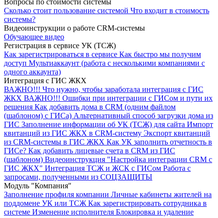
Вопросы по стоимости системы
Сколько стоит пользование системой
Что входит в стоимость
системы?
Видеоинструкции о работе CRM-сиcтемы
Обучающее видео
Регистрация в сервисе УК (ТСЖ)
Как зарегистрироваться в сервисе
Как быстро мы получим
доступ
Мультиаккаунт (работа с несколькими компаниями с
одного аккаунта)
Интеграция с ГИС ЖКХ
ВАЖНО!!!
Что нужно, чтобы заработала интеграция с ГИС
ЖКХ
ВАЖНО!!! Ошибки при интеграции с ГИСом и пути их
решения
Как добавить дома в CRM (одним файлом
(шаблоном) с ГИСа)
Альтернативный способ загрузки дома из
ГИС
Заполнение информации об УК (ТСЖ) для сайта
Импорт
квитанций из ГИС ЖКХ в CRM-систему
Экспорт квитанций
из CRM-системы в ГИС ЖКХ
Как УК заполнить отчетность в
ГИСе?
Как добавить лицевые счета в CRM из ГИС
(шаблоном)
Видеоинструкция "Настройка интеграции CRM с
ГИС ЖКХ"
Интеграция ТСЖ и ЖСК с ГИСом
Работа с
запросами, полученными из СОЦЗАЩИТЫ
Модуль "Компания"
Заполнение профиля компании
Личные кабинеты жителей на
поддомене УК или ТСЖ
Как зарегистрировать сотрудника в
системе
Изменение исполнителя
Блокировка и удаление