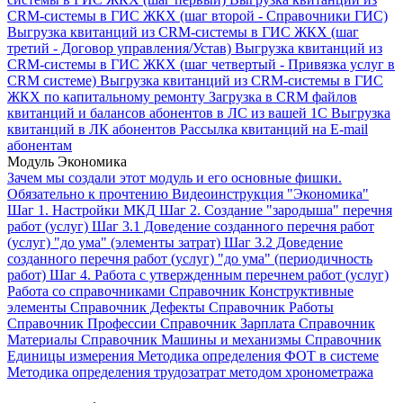
CRM-системы в ГИС ЖКХ (шаг второй - Справочники ГИС)
Выгрузка квитанций из CRM-системы в ГИС ЖКХ (шаг
третий - Договор управления/Устав)
Выгрузка квитанций из
CRM-системы в ГИС ЖКХ (шаг четвертый - Привязка услуг в
CRM системе)
Выгрузка квитанций из CRM-системы в ГИС
ЖКХ по капитальному ремонту
Загрузка в CRM файлов
квитанций и балансов абонентов в ЛС из вашей 1С
Выгрузка
квитанций в ЛК абонентов
Рассылка квитанций на E-mail
абонентам
Модуль Экономика
Зачем мы создали этот модуль и его основные фишки.
Обязательно к прочтению
Видеоинструкция "Экономика"
Шаг 1. Настройки МКД
Шаг 2. Создание "зародыша" перечня
работ (услуг)
Шаг 3.1 Доведение созданного перечня работ
(услуг) "до ума" (элементы затрат)
Шаг 3.2 Доведение
созданного перечня работ (услуг) "до ума" (периодичность
работ)
Шаг 4. Работа с утвержденным перечнем работ (услуг)
Работа со справочниками
Справочник Конструктивные
элементы
Справочник Дефекты
Справочник Работы
Справочник Профессии
Справочник Зарплата
Справочник
Материалы
Справочник Машины и механизмы
Справочник
Единицы измерения
Методика определения ФОТ в системе
Методика определения трудозатрат методом хронометража