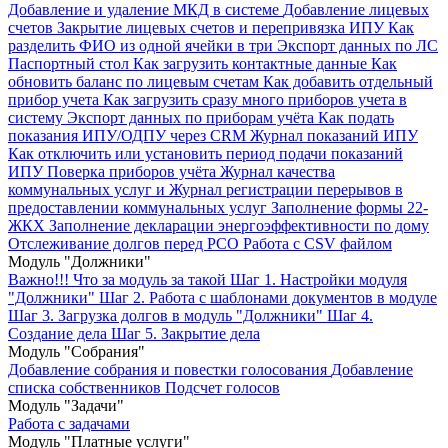
Добавление и удаление МКД в системе
Добавление лицевых
счетов
Закрытие лицевых счетов и перепривязка ИПУ
Как
разделить ФИО из одной ячейки в три
Экспорт данных по ЛС
Паспортный стол
Как загрузить контактные данные
Как
обновить баланс по лицевым счетам
Как добавить отдельный
прибор учета
Как загрузить сразу много приборов учета в
систему
Экспорт данных по приборам учёта
Как подать
показания ИПУ/ОДПУ через CRM
Журнал показаний ИПУ
Как отключить или установить период подачи показаний
ИПУ
Поверка приборов учёта
Журнал качества
коммунальных услуг и Журнал регистрации перерывов в
предоставлении коммунальных услуг
Заполнение формы 22-
ЖКХ
Заполнение декларации энергоэффективности по дому
Отслеживание долгов перед РСО
Работа с CSV файлом
Модуль "Должники"
Важно!!! Что за модуль за такой
Шаг 1. Настройки модуля
"Должники"
Шаг 2. Работа с шаблонами документов в модуле
Шаг 3. Загрузка долгов в модуль "Должники"
Шаг 4.
Создание дела
Шаг 5. Закрытие дела
Модуль "Собрания"
Добавление собрания и повестки голосования
Добавление
списка собственников
Подсчет голосов
Модуль "Задачи"
Работа с задачами
Модуль "Платные услуги"