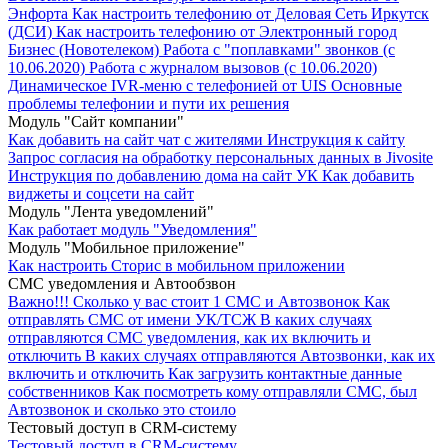
Энфорта
Как настроить телефонию от Деловая Сеть Иркутск
(ДСИ)
Как настроить телефонию от Электронный город
Бизнес (Новотелеком)
Работа с "поплавками" звонков (с
10.06.2020)
Работа с журналом вызовов (с 10.06.2020)
Динамическое IVR-меню с телефонией от UIS
Основные
проблемы телефонии и пути их решения
Модуль "Cайт компании"
Как добавить на сайт чат с жителями
Инструкция к сайту
Запрос согласия на обработку персональных данных в Jivosite
Инструкция по добавлению дома на сайт УК
Как добавить
виджеты и соцсети на сайт
Модуль "Лента уведомлений"
Как работает модуль "Уведомления"
Модуль "Мобильное приложение"
Как настроить Сторис в мобильном приложении
СМС уведомления и Автообзвон
Важно!!!
Сколько у вас стоит 1 СМС и Автозвонок
Как
отправлять СМС от имени УК/ТСЖ
В каких случаях
отправляются СМС уведомления, как их включить и
отключить
В каких случаях отправляются Автозвонки, как их
включить и отключить
Как загрузить контактные данные
собственников
Как посмотреть кому отправляли СМС, был
Автозвонок и сколько это стоило
Тестовый доступ в CRM-систему
Тестовый доступ в CRM-систему