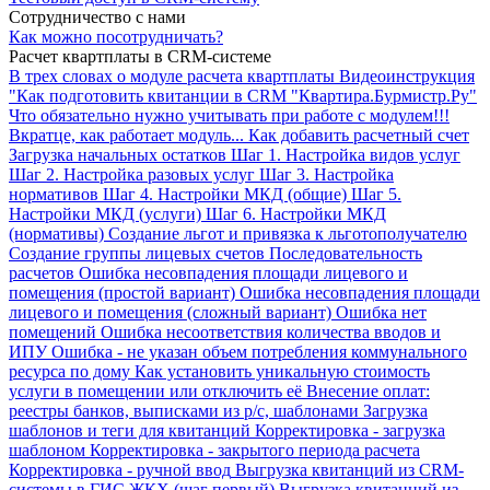
Сотрудничество с нами
Как можно посотрудничать?
Расчет квартплаты в CRM-системе
В трех словах о модуле расчета квартплаты
Видеоинструкция
"Как подготовить квитанции в CRM "Квартира.Бурмистр.Ру"
Что обязательно нужно учитывать при работе с модулем!!!
Вкратце, как работает модуль...
Как добавить расчетный счет
Загрузка начальных остатков
Шаг 1. Настройка видов услуг
Шаг 2. Настройка разовых услуг
Шаг 3. Настройка
нормативов
Шаг 4. Настройки МКД (общие)
Шаг 5.
Настройки МКД (услуги)
Шаг 6. Настройки МКД
(нормативы)
Создание льгот и привязка к льготополучателю
Создание группы лицевых счетов
Последовательность
расчетов
Ошибка несовпадения площади лицевого и
помещения (простой вариант)
Ошибка несовпадения площади
лицевого и помещения (сложный вариант)
Ошибка нет
помещений
Ошибка несоответствия количества вводов и
ИПУ
Ошибка - не указан объем потребления коммунального
ресурса по дому
Как установить уникальную стоимость
услуги в помещении или отключить её
Внесение оплат:
реестры банков, выписками из р/с, шаблонами
Загрузка
шаблонов и теги для квитанций
Корректировка - загрузка
шаблоном
Корректировка - закрытого периода расчета
Корректировка - ручной ввод
Выгрузка квитанций из CRM-
системы в ГИС ЖКХ (шаг первый)
Выгрузка квитанций из