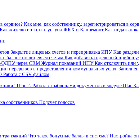
в сервисе?
Как мне, как собственнику, зарегистрироваться в сер
Как жителю оплатить услуги ЖКХ и Капремонт
Как подать пок
нии
етов
Закрытие лицевых счетов и перепривязка ИПУ
Как раздел
ть баланс по лицевым счетам
Как добавить отдельный прибор у
У/ОДПУ через CRM
Журнал показаний ИПУ
Как отключить или 
ации перерывов в предоставлении коммунальных услуг
Заполне
О
Работа с CSV файлом
лжники"
Шаг 2. Работа с шаблонами документов в модуле
Шаг 3.
ка собственников
Подсчет голосов
м транзакций
Что такое бонусные баллы в системе?
Настройка он