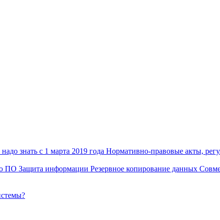
надо знать с 1 марта 2019 года
Нормативно-правовые акты, рег
го ПО
Защита информации
Резервное копирование данных
Совме
истемы?