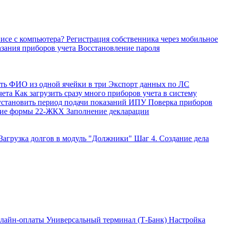
висе с компьютера?
Регистрация собственника через мобильное
азания приборов учета
Восстановление пароля
ить ФИО из одной ячейки в три
Экспорт данных по ЛС
чета
Как загрузить сразу много приборов учета в систему
установить период подачи показаний ИПУ
Поверка приборов
ние формы 22-ЖКХ
Заполнение декларации
 Загрузка долгов в модуль "Должники"
Шаг 4. Создание дела
лайн-оплаты Универсальный терминал (Т-Банк)
Настройка