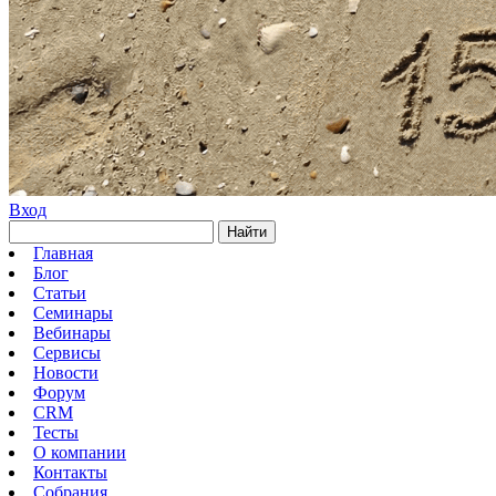
Вход
Найти
Главная
Блог
Статьи
Семинары
Вебинары
Сервисы
Новости
Форум
CRM
Тесты
О компании
Контакты
Собрания