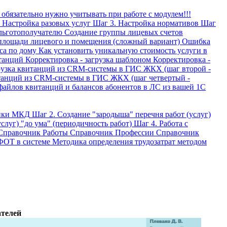
 обязательно нужно учитывать при работе с модулем!!!
 Настройка разовых услуг
Шаг 3. Настройка нормативов
Шаг
 льготополучателю
Создание группы лицевых счетов
площади лицевого и помещения (сложный вариант)
Ошибка
са по дому
Как установить уникальную стоимость услуги в
итанций
Корректировка - загрузка шаблоном
Корректировка -
узка квитанций из CRM-системы в ГИС ЖКХ (шаг второй -
танций из CRM-системы в ГИС ЖКХ (шаг четвертый -
файлов квитанций и балансов абонентов в ЛС из вашей 1С
ойки МКД
Шаг 2. Создание "зародыша" перечня работ (услуг)
слуг) "до ума" (периодичность работ)
Шаг 4. Работа с
Справочник Работы
Справочник Профессии
Справочник
ФОТ в системе
Методика определения трудозатрат методом
ателей