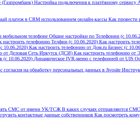
 (Газпромбанк)
Настройка подключения к платёжному сервису 
овый платеж в CRM использованием онлайн-кассы
Как провести 
и мобильном телефоне
Общие настройки по Телефонии (с 10.06.
к настроить телефонию Телфин (с 10.06.2020)
Как настроить тел
 10.06.2020)
Как настроить телефонию от Дом.ru Бизнес (с 10.06
ю от Деловая Сеть Иркутск (ДСИ)
Как настроить телефонию от 
 (с 10.06.2020)
Динамическое IVR-меню с телефонией от UIS
Ос
с согласия на обработку персональных данных в Jivosite
Инструк
лять СМС от имени УК/ТСЖ
В каких случаях отправляются СМС
агрузить контактные данные собственников
Как посмотреть кому