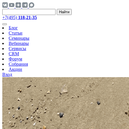
Найти
+7(495)
118-21-35
Блог
Статьи
Семинары
Вебинары
Сервисы
CRM
Форум
Собрания
Акции
Вход