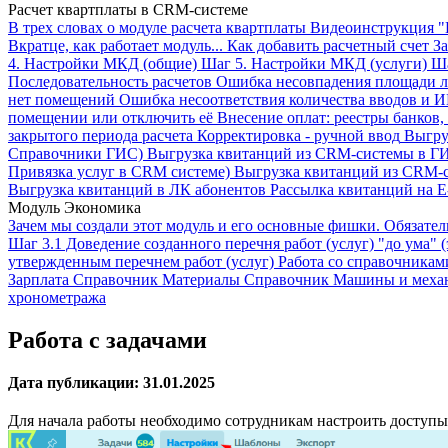
Расчет квартплаты в CRM-системе
В трех словах о модуле расчета квартплаты
Видеоинструкция "
Вкратце, как работает модуль...
Как добавить расчетный счет
За
4. Настройки МКД (общие)
Шаг 5. Настройки МКД (услуги)
Ша
Последовательность расчетов
Ошибка несовпадения площади л
нет помещений
Ошибка несоответствия количества вводов и 
помещении или отключить её
Внесение оплат: реестры банков,
закрытого периода расчета
Корректировка - ручной ввод
Выгру
Справочники ГИС)
Выгрузка квитанций из CRM-системы в ГИ
Привязка услуг в CRM системе)
Выгрузка квитанций из CRM-
Выгрузка квитанций в ЛК абонентов
Рассылка квитанций на E
Модуль Экономика
Зачем мы создали этот модуль и его основные фишки. Обязате
Шаг 3.1 Доведение созданного перечня работ (услуг) "до ума" (
утвержденным перечнем работ (услуг)
Работа со справочникам
Зарплата
Справочник Материалы
Справочник Машины и меха
хронометража
Работа с задачами
Дата публикации: 31.01.2025
Для начала работы необходимо сотрудникам настроить доступы