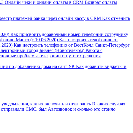
А3
Онлайн-чеки и онлайн-оплаты в CRM
Возврат оплаты
реестр платежей банка через онлайн-кассу в CRM
Как отменить
2020)
Как присвоить добавочный номер телефонии сотруднику
ефонию Манго (с 10.06.2020)
Как настроить телефонию от
.2020)
Как настроить телефонию от ВестКолл Санкт-Петербург
Электронный город Бизнес (Новотелеком)
Работа с
новные проблемы телефонии и пути их решения
ция по добавлению дома на сайт УК
Как добавить виджеты и
 уведомления, как их включить и отключить
В каких случаях
 отправляли СМС, был Автозвонок и сколько это стоило