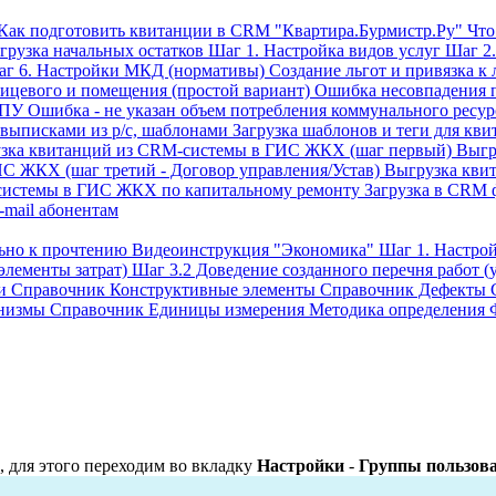
Как подготовить квитанции в CRM "Квартира.Бурмистр.Ру"
Что
грузка начальных остатков
Шаг 1. Настройка видов услуг
Шаг 2.
г 6. Настройки МКД (нормативы)
Создание льгот и привязка к
ицевого и помещения (простой вариант)
Ошибка несовпадения 
ИПУ
Ошибка - не указан объем потребления коммунального ресур
 выписками из р/с, шаблонами
Загрузка шаблонов и теги для кв
зка квитанций из CRM-системы в ГИС ЖКХ (шаг первый)
Выгр
С ЖКХ (шаг третий - Договор управления/Устав)
Выгрузка кви
системы в ГИС ЖКХ по капитальному ремонту
Загрузка в CRM 
-mail абонентам
льно к прочтению
Видеоинструкция "Экономика"
Шаг 1. Настр
элементы затрат)
Шаг 3.2 Доведение созданного перечня работ (у
и
Справочник Конструктивные элементы
Справочник Дефекты
низмы
Справочник Единицы измерения
Методика определения 
, для этого переходим во вкладку
Настройки
-
Группы пользов