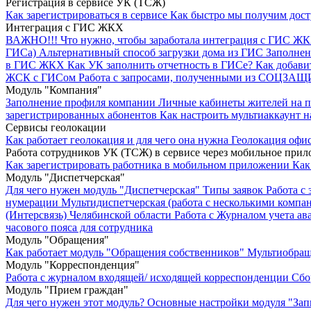
Регистрация в сервисе УК (ТСЖ)
Как зарегистрироваться в сервисе
Как быстро мы получим дос
Интеграция с ГИС ЖКХ
ВАЖНО!!!
Что нужно, чтобы заработала интеграция с ГИС Ж
ГИСа)
Альтернативный способ загрузки дома из ГИС
Заполнен
в ГИС ЖКХ
Как УК заполнить отчетность в ГИСе?
Как добави
ЖСК с ГИСом
Работа с запросами, полученными из СОЦЗА
Модуль "Компания"
Заполнение профиля компании
Личные кабинеты жителей на 
зарегистрированных абонентов
Как настроить мультиаккаунт н
Сервисы геолокации
Как работает геолокация и для чего она нужна
Геолокация офи
Работа сотрудников УК (ТСЖ) в сервисе через мобильное при
Как зарегистрировать работника в мобильном приложении
Как
Модуль "Диспетчерская"
Для чего нужен модуль "Диспетчерская"
Типы заявок
Работа с 
нумерации
Мультидиспетчерская (работа с несколькими компа
(Интерсвязь) Челябинской области
Работа с Журналом учета ав
часового пояса для сотрудника
Модуль "Обращения"
Как работает модуль "Обращения собственников"
Мультиобращ
Модуль "Корреспонденция"
Работа с журналом входящей/ исходящей корреспонденции
Сбо
Модуль "Прием граждан"
Для чего нужен этот модуль?
Основные настройки модуля "Зап