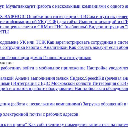
туп
Мультиаккаунт (работа с несколькими компаниями с одного а
КХ
ВАЖНО!!! Ошибки при интеграции с ГИСом и пути их реше
ие информации об УК (ТСЖ) для сайта
Импорт квитанций из 
ть лицевые счета в CRM из ГИС (шаблоном)
Видеоинструкция 
ЩИТЫ
поддомене УК или ТСЖ
Как зарегистрировать сотрудника в сист
а сотрудника
Работа с Аналитикой
Как создать аккаунт если аб
сов
Геолокация домов
Геолокация сотрудников
ложение
 работнику войти в мобильное приложение
Настройка уведомле
заявкой
Анализ выполнения заявок
Яндекс.SpeechKit (речевая ан
ниями)
Интеграция с ЕДС Московской области
Интеграция с ЕИ
арий и отказов в работе оборудования
Настройка акта обследова
ения (работа с несколькими компаниями)
Загрузка обращений в
р электронной почты с рабочих адресов
ись на прием"
Как собственнику помещения записаться на прие