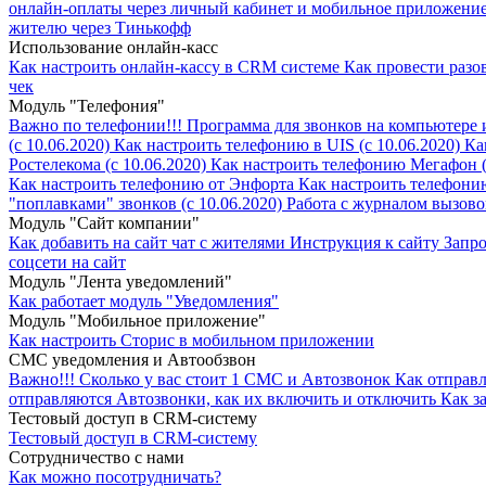
онлайн-оплаты через личный кабинет и мобильное приложение
жителю через Тинькофф
Использование онлайн-касс
Как настроить онлайн-кассу в CRM системе
Как провести раз
чек
Модуль "Телефония"
Важно по телефонии!!!
Программа для звонков на компьютере 
(с 10.06.2020)
Как настроить телефонию в UIS (с 10.06.2020)
Ка
Ростелекома (с 10.06.2020)
Как настроить телефонию Мегафон (с
Как настроить телефонию от Энфорта
Как настроить телефони
"поплавками" звонков (с 10.06.2020)
Работа с журналом вызовов
Модуль "Cайт компании"
Как добавить на сайт чат с жителями
Инструкция к сайту
Запро
соцсети на сайт
Модуль "Лента уведомлений"
Как работает модуль "Уведомления"
Модуль "Мобильное приложение"
Как настроить Сторис в мобильном приложении
СМС уведомления и Автообзвон
Важно!!!
Сколько у вас стоит 1 СМС и Автозвонок
Как отправ
отправляются Автозвонки, как их включить и отключить
Как з
Тестовый доступ в CRM-систему
Тестовый доступ в CRM-систему
Сотрудничество с нами
Как можно посотрудничать?