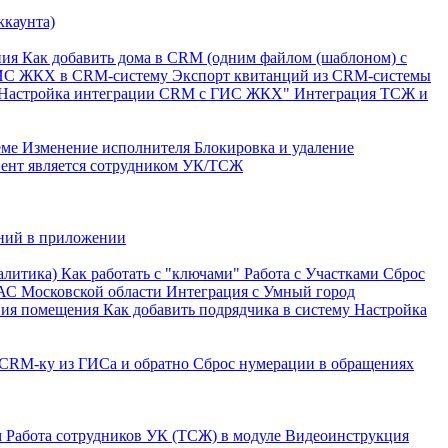
ккаунта)
ния
Как добавить дома в CRM (одним файлом (шаблоном) с
ГИС ЖКХ в CRM-систему
Экспорт квитанций из CRM-системы
"Настройка интеграции CRM с ГИС ЖКХ"
Интеграция ТСЖ и
еме
Изменение исполнителя
Блокировка и удаление
онент является сотрудником УК/ТСЖ
ний в приложении
алитика)
Как работать с "ключами"
Работа с Участками
Сброс
АС Московской области
Интеграция с Умный город
ния помещения
Как добавить подрядчика в систему
Настройка
 CRM-ку из ГИСа и обратно
Сброс нумерации в обращениях
м
Работа сотрудников УК (ТСЖ) в модуле
Видеоинструкция