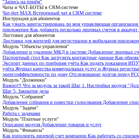
"Запись на приём"
Чаты и ЧАТ-БОТЫ в CRM-системе
Чат-бот MAX
Встроенный чат в CRM системе
Инструкция для абонентов
Как узнать зарегистрирована ли моя управляющая организация 
приложение
Как добавить несколько лицевых счетов в аккаунт
Листовки для абонентов
Листовки для жителей для регистрации в мобильном приложе
Модуль "Объекты управления"
Добавление и удаление МКД в системе
Добавление лицевых сч
Паспортный стол
Как загрузить контактные данные
Как обнови
Экспорт данных по приборам учёта
Как подать показания ИП
учёта
Журнал качества коммунальных услуг и Журнал регистр
энергоэффективности по дому
Отслеживание долгов перед РС
Модуль "Должники"
Важно!!! Что за модуль за такой
Шаг 1. Настройки модуля "До
Шаг 5. Закрытие дела
Модуль "Собрания"
Добавление собрания и повестки голосования
Добавление спис
Модуль "Задачи"
Работа с задачами
Модуль "Платные услуги"
Описание модуля
Добавление товаров и услуг
Модуль "Финансы"
Как пополнить лицевой счет компании
Как работать со списко