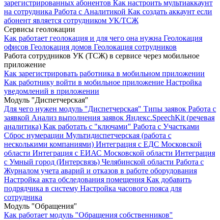
зарегистрированных абонентов
Как настроить мультиаккаунт
на сотрудника
Работа с Аналитикой
Как создать аккаунт если
абонент является сотрудником УК/ТСЖ
Сервисы геолокации
Как работает геолокация и для чего она нужна
Геолокация
офисов
Геолокация домов
Геолокация сотрудников
Работа сотрудников УК (ТСЖ) в сервисе через мобильное
приложение
Как зарегистрировать работника в мобильном приложении
Как работнику войти в мобильное приложение
Настройка
уведомлений в приложении
Модуль "Диспетчерская"
Для чего нужен модуль "Диспетчерская"
Типы заявок
Работа с
заявкой
Анализ выполнения заявок
Яндекс.SpeechKit (речевая
аналитика)
Как работать с "ключами"
Работа с Участками
Сброс нумерации
Мультидиспетчерская (работа с
несколькими компаниями)
Интеграция с ЕДС Московской
области
Интеграция с ЕИАС Московской области
Интеграция
с Умный город (Интерсвязь) Челябинской области
Работа с
Журналом учета аварий и отказов в работе оборудования
Настройка акта обследования помещения
Как добавить
подрядчика в систему
Настройка часового пояса для
сотрудника
Модуль "Обращения"
Как работает модуль "Обращения собственников"