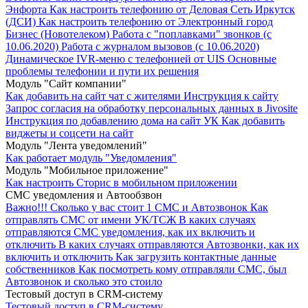
Энфорта
Как настроить телефонию от Деловая Сеть Иркутск
(ДСИ)
Как настроить телефонию от Электронный город
Бизнес (Новотелеком)
Работа с "поплавками" звонков (с
10.06.2020)
Работа с журналом вызовов (с 10.06.2020)
Динамическое IVR-меню с телефонией от UIS
Основные
проблемы телефонии и пути их решения
Модуль "Cайт компании"
Как добавить на сайт чат с жителями
Инструкция к сайту
Запрос согласия на обработку персональных данных в Jivosite
Инструкция по добавлению дома на сайт УК
Как добавить
виджеты и соцсети на сайт
Модуль "Лента уведомлений"
Как работает модуль "Уведомления"
Модуль "Мобильное приложение"
Как настроить Сторис в мобильном приложении
СМС уведомления и Автообзвон
Важно!!!
Сколько у вас стоит 1 СМС и Автозвонок
Как
отправлять СМС от имени УК/ТСЖ
В каких случаях
отправляются СМС уведомления, как их включить и
отключить
В каких случаях отправляются Автозвонки, как их
включить и отключить
Как загрузить контактные данные
собственников
Как посмотреть кому отправляли СМС, был
Автозвонок и сколько это стоило
Тестовый доступ в CRM-систему
Тестовый доступ в CRM-систему