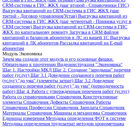
CRM-системы в ГИС ЖКХ (шаг второй - Справочники ГИС)
Выгрузка квитанций из CRM-системы в ГИС ЖКХ (шаг
третий - Договор управления/Устав)
Выгрузка квитанций из
CRM-системы в ГИС ЖКХ (шаг четвертый - Привязка услуг в
CRM системе)
Выгрузка квитанций из CRM-системы в ГИС
ЖКХ по капитальному ремонту
Загрузка в CRM файлов
квитанций и балансов абонентов в ЛС из вашей 1С
Выгрузка
квитанций в ЛК абонентов
Рассылка квитанций на E-mail
абонентам
Модуль Экономика
Зачем мы создали этот модуль и его основные фишки.
Обязательно к прочтению
Видеоинструкция "Экономика"
Шаг 1. Настройки МКД
Шаг 2. Создание "зародыша" перечня
работ (услуг)
Шаг 3.1 Доведение созданного перечня работ
(услуг) "до ума" (элементы затрат)
Шаг 3.2 Доведение
созданного перечня работ (услуг) "до ума" (периодичность
работ)
Шаг 4. Работа с утвержденным перечнем работ (услуг)
Работа со справочниками
Справочник Конструктивные
элементы
Справочник Дефекты
Справочник Работы
Справочник Профессии
Справочник Зарплата
Справочник
Материалы
Справочник Машины и механизмы
Справочник
Единицы измерения
Методика определения ФОТ в системе
Методика определения трудозатрат методом хронометража