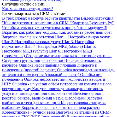
Сотрудничество с нами
Как можно посотрудничать?
Расчет квартплаты в CRM-системе
В трех словах о модуле расчета квартплаты
Видеоинструкция
"Как подготовить квитанции в CRM "Квартира.Бурмистр.Ру"
Что обязательно нужно учитывать при работе с модулем!!!
Вкратце, как работает модуль...
Как добавить расчетный счет
Загрузка начальных остатков
Шаг 1. Настройка видов услуг
Шаг 2. Настройка разовых услуг
Шаг 3. Настройка
нормативов
Шаг 4. Настройки МКД (общие)
Шаг 5.
Настройки МКД (услуги)
Шаг 6. Настройки МКД
(нормативы)
Создание льгот и привязка к льготополучателю
Создание группы лицевых счетов
Последовательность
расчетов
Ошибка несовпадения площади лицевого и
помещения (простой вариант)
Ошибка несовпадения площади
лицевого и помещения (сложный вариант)
Ошибка нет
помещений
Ошибка несоответствия количества вводов и
ИПУ
Ошибка - не указан объем потребления коммунального
ресурса по дому
Как установить уникальную стоимость
услуги в помещении или отключить её
Внесение оплат:
реестры банков, выписками из р/с, шаблонами
Загрузка
шаблонов и теги для квитанций
Корректировка - загрузка
шаблоном
Корректировка - закрытого периода расчета
Корректировка - ручной ввод
Выгрузка квитанций из CRM-
системы в ГИС ЖКХ (шаг первый)
Выгрузка квитанций из