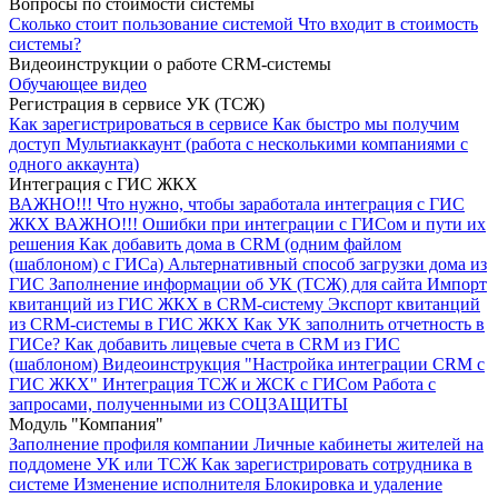
Вопросы по стоимости системы
Сколько стоит пользование системой
Что входит в стоимость
системы?
Видеоинструкции о работе CRM-сиcтемы
Обучающее видео
Регистрация в сервисе УК (ТСЖ)
Как зарегистрироваться в сервисе
Как быстро мы получим
доступ
Мультиаккаунт (работа с несколькими компаниями с
одного аккаунта)
Интеграция с ГИС ЖКХ
ВАЖНО!!!
Что нужно, чтобы заработала интеграция с ГИС
ЖКХ
ВАЖНО!!! Ошибки при интеграции с ГИСом и пути их
решения
Как добавить дома в CRM (одним файлом
(шаблоном) с ГИСа)
Альтернативный способ загрузки дома из
ГИС
Заполнение информации об УК (ТСЖ) для сайта
Импорт
квитанций из ГИС ЖКХ в CRM-систему
Экспорт квитанций
из CRM-системы в ГИС ЖКХ
Как УК заполнить отчетность в
ГИСе?
Как добавить лицевые счета в CRM из ГИС
(шаблоном)
Видеоинструкция "Настройка интеграции CRM с
ГИС ЖКХ"
Интеграция ТСЖ и ЖСК с ГИСом
Работа с
запросами, полученными из СОЦЗАЩИТЫ
Модуль "Компания"
Заполнение профиля компании
Личные кабинеты жителей на
поддомене УК или ТСЖ
Как зарегистрировать сотрудника в
системе
Изменение исполнителя
Блокировка и удаление