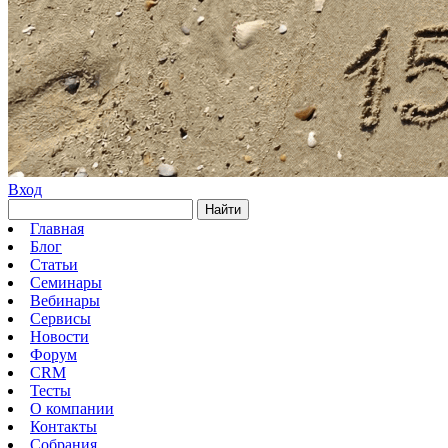
Вход
Найти
Главная
Блог
Статьи
Семинары
Вебинары
Сервисы
Новости
Форум
CRM
Тесты
О компании
Контакты
Собрания