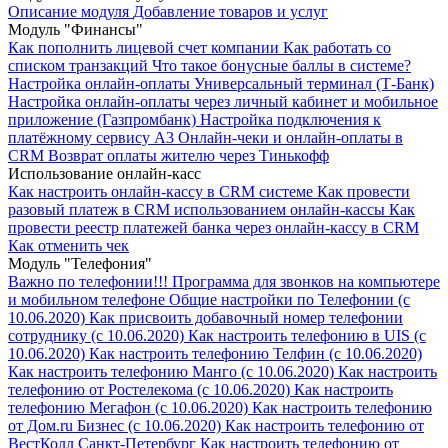
Описание модуля
Добавление товаров и услуг
Модуль "Финансы"
Как пополнить лицевой счет компании
Как работать со
списком транзакций
Что такое бонусные баллы в системе?
Настройка онлайн-оплаты Универсальный терминал (Т-Банк)
Настройка онлайн-оплаты через личный кабинет и мобильное
приложение (Газпромбанк)
Настройка подключения к
платёжному сервису А3
Онлайн-чеки и онлайн-оплаты в
CRM
Возврат оплаты жителю через Тинькофф
Использование онлайн-касс
Как настроить онлайн-кассу в CRM системе
Как провести
разовый платеж в CRM использованием онлайн-кассы
Как
провести реестр платежей банка через онлайн-кассу в CRM
Как отменить чек
Модуль "Телефония"
Важно по телефонии!!!
Программа для звонков на компьютере
и мобильном телефоне
Общие настройки по Телефонии (с
10.06.2020)
Как присвоить добавочный номер телефонии
сотруднику (с 10.06.2020)
Как настроить телефонию в UIS (с
10.06.2020)
Как настроить телефонию Телфин (с 10.06.2020)
Как настроить телефонию Манго (с 10.06.2020)
Как настроить
телефонию от Ростелекома (с 10.06.2020)
Как настроить
телефонию Мегафон (с 10.06.2020)
Как настроить телефонию
от Дом.ru Бизнес (с 10.06.2020)
Как настроить телефонию от
ВестКолл Санкт-Петербург
Как настроить телефонию от