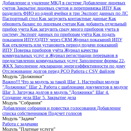
Добавление и удаление МКД в системе
Добавление лицевых
счетов
Закрытие лицевых счетов и перепривязка ИПУ
Как
разделить ФИО из одной ячейки в три
Экспорт данных по ЛС
Паспортный стол
Как загрузить контактные данные
Как
обновить баланс по лицевым счетам
Как добавить отдельный
прибор учета
Как загрузить сразу много приборов учета в
систему
Экспорт данных по приборам учёта
Как подать
показания ИПУ/ОДПУ через CRM
Журнал показаний ИПУ
Как отключить или установить период подачи показаний
ИПУ
Поверка приборов учёта
Журнал качества
коммунальных услуг и Журнал регистрации перерывов в
предоставлении коммунальных услуг
Заполнение формы 22-
ЖКХ
Заполнение декларации энергоэффективности по дому
Отслеживание долгов перед РСО
Работа с CSV файлом
Модуль "Должники"
Важно!!! Что за модуль за такой
Шаг 1. Настройки модуля
"Должники"
Шаг 2. Работа с шаблонами документов в модуле
Шаг 3. Загрузка долгов в модуль "Должники"
Шаг 4.
Создание дела
Шаг 5. Закрытие дела
Модуль "Собрания"
Добавление собрания и повестки голосования
Добавление
списка собственников
Подсчет голосов
Модуль "Задачи"
Работа с задачами
Модуль "Платные услуги"