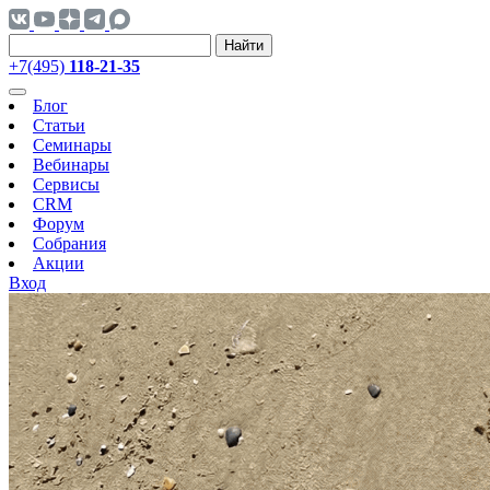
Найти
+7(495)
118-21-35
Блог
Статьи
Семинары
Вебинары
Сервисы
CRM
Форум
Собрания
Акции
Вход