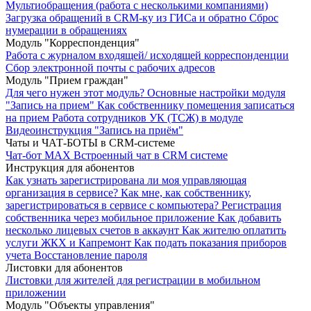
Мультиобращения (работа с несколькими компаниями)
Загрузка обращений в CRM-ку из ГИСа и обратно
Сброс
нумерации в обращениях
Модуль "Корреспонденция"
Работа с журналом входящей/ исходящей корреспонденции
Сбор электронной почты с рабочих адресов
Модуль "Прием граждан"
Для чего нужен этот модуль?
Основные настройки модуля
"Запись на прием"
Как собственнику помещения записаться
на прием
Работа сотрудников УК (ТСЖ) в модуле
Видеоинструкция "Запись на приём"
Чаты и ЧАТ-БОТЫ в CRM-системе
Чат-бот MAX
Встроенный чат в CRM системе
Инструкция для абонентов
Как узнать зарегистрирована ли моя управляющая
организация в сервисе?
Как мне, как собственнику,
зарегистрироваться в сервисе с компьютера?
Регистрация
собственника через мобильное приложение
Как добавить
несколько лицевых счетов в аккаунт
Как жителю оплатить
услуги ЖКХ и Капремонт
Как подать показания приборов
учета
Восстановление пароля
Листовки для абонентов
Листовки для жителей для регистрации в мобильном
приложении
Модуль "Объекты управления"