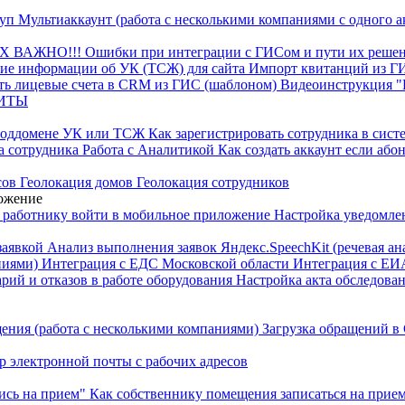
туп
Мультиаккаунт (работа с несколькими компаниями с одного а
КХ
ВАЖНО!!! Ошибки при интеграции с ГИСом и пути их реше
ие информации об УК (ТСЖ) для сайта
Импорт квитанций из 
ть лицевые счета в CRM из ГИС (шаблоном)
Видеоинструкция 
ЩИТЫ
поддомене УК или ТСЖ
Как зарегистрировать сотрудника в сист
а сотрудника
Работа с Аналитикой
Как создать аккаунт если аб
сов
Геолокация домов
Геолокация сотрудников
ложение
 работнику войти в мобильное приложение
Настройка уведомле
заявкой
Анализ выполнения заявок
Яндекс.SpeechKit (речевая ан
ниями)
Интеграция с ЕДС Московской области
Интеграция с ЕИ
арий и отказов в работе оборудования
Настройка акта обследова
ения (работа с несколькими компаниями)
Загрузка обращений в
р электронной почты с рабочих адресов
ись на прием"
Как собственнику помещения записаться на прие