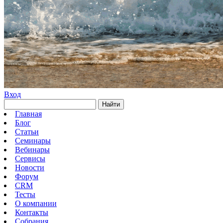
Вход
Найти
Главная
Блог
Статьи
Семинары
Вебинары
Сервисы
Новости
Форум
CRM
Тесты
О компании
Контакты
Собрания