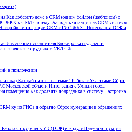
ккаунта)
ния
Как добавить дома в CRM (одним файлом (шаблоном) с
ГИС ЖКХ в CRM-систему
Экспорт квитанций из CRM-системы
"Настройка интеграции CRM с ГИС ЖКХ"
Интеграция ТСЖ и
еме
Изменение исполнителя
Блокировка и удаление
онент является сотрудником УК/ТСЖ
ний в приложении
алитика)
Как работать с "ключами"
Работа с Участками
Сброс
АС Московской области
Интеграция с Умный город
ния помещения
Как добавить подрядчика в систему
Настройка
 CRM-ку из ГИСа и обратно
Сброс нумерации в обращениях
м
Работа сотрудников УК (ТСЖ) в модуле
Видеоинструкция