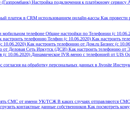
 (Газпромбанк)
Настройка подключения к платёжному сервису 
овый платеж в CRM использованием онлайн-кассы
Как провести 
и мобильном телефоне
Общие настройки по Телефонии (с 10.06.
к настроить телефонию Телфин (с 10.06.2020)
Как настроить тел
 10.06.2020)
Как настроить телефонию от Дом.ru Бизнес (с 10.06
ю от Деловая Сеть Иркутск (ДСИ)
Как настроить телефонию от 
 (с 10.06.2020)
Динамическое IVR-меню с телефонией от UIS
Ос
с согласия на обработку персональных данных в Jivosite
Инструк
лять СМС от имени УК/ТСЖ
В каких случаях отправляются СМС
агрузить контактные данные собственников
Как посмотреть кому