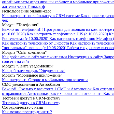
онлайн-оплаты через личный кабинет и мобильное приложение
жителю через Тинькофф
Использование онлайн-касс
Как настроить онлайн-кассу в CRM системе
Как провести раз
чек
Модуль "Телефония"
Важно по телефонии!!!
Программа для звонков на компьютере 
(с 10.06.2020)
Как настроить телефонию в UIS (с 10.06.2020)
Ка
Ростелекома (с 10.06.2020)
Как настроить телефонию Мегафон (с
Как настроить телефонию от Энфорта
Как настроить телефони
"поплавками" звонков (с 10.06.2020)
Работа с журналом вызовов
Модуль "Cайт компании"
Как добавить на сайт чат с жителями
Инструкция к сайту
Запро
соцсети на сайт
Модуль "Лента уведомлений"
Как работает модуль "Уведомления"
Модуль "Мобильное приложение"
Как настроить Сторис в мобильном приложении
СМС уведомления и Автообзвон
Важно!!!
Сколько у вас стоит 1 СМС и Автозвонок
Как отправ
отправляются Автозвонки, как их включить и отключить
Как з
Тестовый доступ в CRM-систему
Тестовый доступ в CRM-систему
Сотрудничество с нами
Как можно посотрудничать?