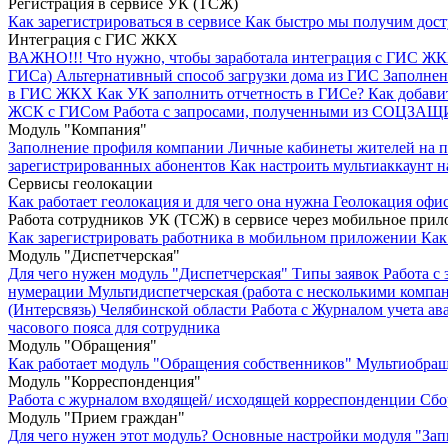
Регистрация в сервисе УК (ТСЖ)
Как зарегистрироваться в сервисе
Как быстро мы получим дос
Интеграция с ГИС ЖКХ
ВАЖНО!!!
Что нужно, чтобы заработала интеграция с ГИС Ж
ГИСа)
Альтернативный способ загрузки дома из ГИС
Заполнен
в ГИС ЖКХ
Как УК заполнить отчетность в ГИСе?
Как добави
ЖСК с ГИСом
Работа с запросами, полученными из СОЦЗА
Модуль "Компания"
Заполнение профиля компании
Личные кабинеты жителей на 
зарегистрированных абонентов
Как настроить мультиаккаунт н
Сервисы геолокации
Как работает геолокация и для чего она нужна
Геолокация офи
Работа сотрудников УК (ТСЖ) в сервисе через мобильное при
Как зарегистрировать работника в мобильном приложении
Как
Модуль "Диспетчерская"
Для чего нужен модуль "Диспетчерская"
Типы заявок
Работа с 
нумерации
Мультидиспетчерская (работа с несколькими компа
(Интерсвязь) Челябинской области
Работа с Журналом учета ав
часового пояса для сотрудника
Модуль "Обращения"
Как работает модуль "Обращения собственников"
Мультиобращ
Модуль "Корреспонденция"
Работа с журналом входящей/ исходящей корреспонденции
Сбо
Модуль "Прием граждан"
Для чего нужен этот модуль?
Основные настройки модуля "Зап