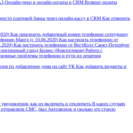
А3
Онлайн-чеки и онлайн-оплаты в CRM
Возврат оплаты
реестр платежей банка через онлайн-кассу в CRM
Как отменить
2020)
Как присвоить добавочный номер телефонии сотруднику
ефонию Манго (с 10.06.2020)
Как настроить телефонию от
.2020)
Как настроить телефонию от ВестКолл Санкт-Петербург
Электронный город Бизнес (Новотелеком)
Работа с
новные проблемы телефонии и пути их решения
ция по добавлению дома на сайт УК
Как добавить виджеты и
 уведомления, как их включить и отключить
В каких случаях
 отправляли СМС, был Автозвонок и сколько это стоило