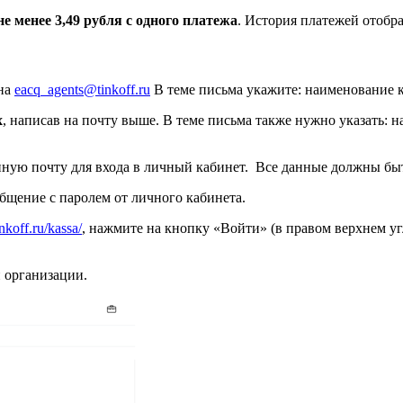
не менее 3,49 рубля с одного платежа
. История платежей отобр
 на
eacq_agents@tinkoff.ru
В теме письма укажите: наименование 
х
, написав на почту выше. В теме письма также нужно указать:
ую почту для входа в личный кабинет. Все данные должны быть
общение с паролем от личного кабинета.
nkoff.ru/kassa/
, нажмите на кнопку «Войти» (в правом верхнем уг
й организации.