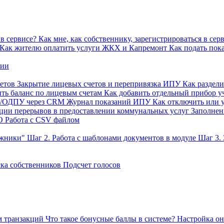
в сервисе?
Как мне, как собственнику, зарегистрироваться в сер
Как жителю оплатить услуги ЖКХ и Капремонт
Как подать пок
нии
етов
Закрытие лицевых счетов и перепривязка ИПУ
Как раздел
ть баланс по лицевым счетам
Как добавить отдельный прибор у
У/ОДПУ через CRM
Журнал показаний ИПУ
Как отключить или 
ации перерывов в предоставлении коммунальных услуг
Заполне
О
Работа с CSV файлом
лжники"
Шаг 2. Работа с шаблонами документов в модуле
Шаг 3.
ка собственников
Подсчет голосов
м транзакций
Что такое бонусные баллы в системе?
Настройка он