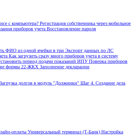
висе с компьютера?
Регистрация собственника через мобильное
азания приборов учета
Восстановление пароля
ить ФИО из одной ячейки в три
Экспорт данных по ЛС
чета
Как загрузить сразу много приборов учета в систему
установить период подачи показаний ИПУ
Поверка приборов
ние формы 22-ЖКХ
Заполнение декларации
 Загрузка долгов в модуль "Должники"
Шаг 4. Создание дела
лайн-оплаты Универсальный терминал (Т-Банк)
Настройка