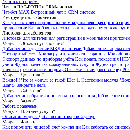
"Запись на приём"
Чаты и ЧАТ-БОТЫ в CRM-системе
Чат-бот MAX
Встроенный чат в CRM системе
Инструкция для абонентов
Как узнать зарегистрирована ли моя управляющая организация 
приложение
Как добавить несколько лицевых счетов в аккаунт
Листовки для абонентов
Листовки для жителей для регистрации в мобильном приложе
Модуль "Объекты управления"
Добавление и удаление МКД в системе
Добавление лицевых сч
Паспортный стол
Как загрузить контактные данные
Как обнови
Экспорт данных по приборам учёта
Как подать показания ИП
учёта
Журнал качества коммунальных услуг и Журнал регистр
энергоэффективности по дому
Отслеживание долгов перед РС
Модуль "Должники"
Важно!!! Что за модуль за такой
Шаг 1. Настройки модуля "До
Шаг 5. Закрытие дела
Модуль "Собрания"
Добавление собрания и повестки голосования
Добавление спис
Модуль "Задачи"
Работа с задачами
Модуль "Платные услуги"
Описание модуля
Добавление товаров и услуг
Модуль "Финансы"
Как пополнить лицевой счет компании
Как работать со списко