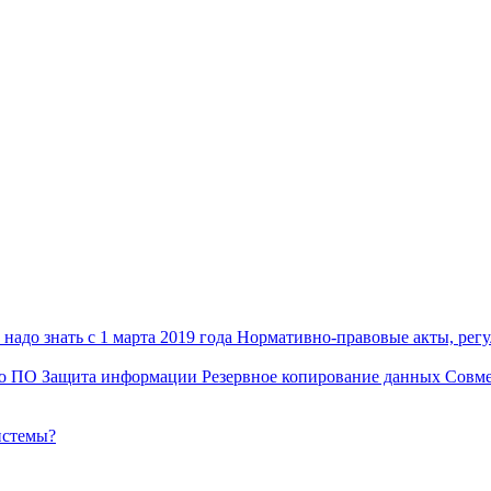
надо знать с 1 марта 2019 года
Нормативно-правовые акты, рег
го ПО
Защита информации
Резервное копирование данных
Совме
истемы?