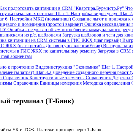
Как подготовить квитанции в CRM "Квартира.Бурмистр.Ру"
Что
грузка начальных остатков
Шаг 1. Настройка видов услуг
Шаг 2.
г 6. Настройки МКД (нормативы)
Создание льгот и привязка к
ицевого и помещения (простой вариант)
Ошибка несовпадения 
ИПУ
Ошибка - не указан объем потребления коммунального ресур
 выписками из р/с, шаблонами
Загрузка шаблонов и теги для кв
зка квитанций из CRM-системы в ГИС ЖКХ (шаг первый)
Выгр
С ЖКХ (шаг третий - Договор управления/Устав)
Выгрузка кви
системы в ГИС ЖКХ по капитальному ремонту
Загрузка в CRM 
-mail абонентам
льно к прочтению
Видеоинструкция "Экономика"
Шаг 1. Настр
элементы затрат)
Шаг 3.2 Доведение созданного перечня работ (у
и
Справочник Конструктивные элементы
Справочник Дефекты
низмы
Справочник Единицы измерения
Методика определения 
ый терминал (Т-Банк)
сайты УК и ТСЖ. Платежи проходят через Т-Банк.