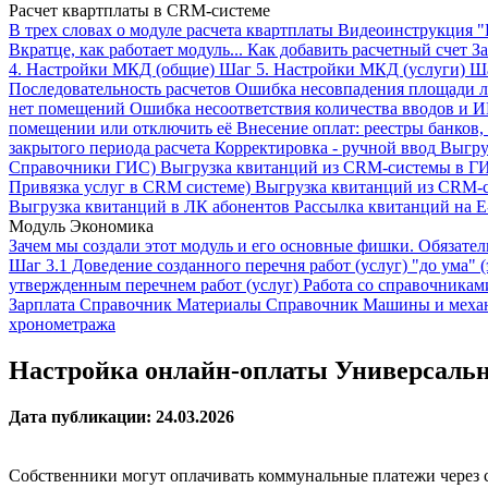
Расчет квартплаты в CRM-системе
В трех словах о модуле расчета квартплаты
Видеоинструкция "
Вкратце, как работает модуль...
Как добавить расчетный счет
За
4. Настройки МКД (общие)
Шаг 5. Настройки МКД (услуги)
Ша
Последовательность расчетов
Ошибка несовпадения площади л
нет помещений
Ошибка несоответствия количества вводов и 
помещении или отключить её
Внесение оплат: реестры банков,
закрытого периода расчета
Корректировка - ручной ввод
Выгру
Справочники ГИС)
Выгрузка квитанций из CRM-системы в ГИ
Привязка услуг в CRM системе)
Выгрузка квитанций из CRM-
Выгрузка квитанций в ЛК абонентов
Рассылка квитанций на E
Модуль Экономика
Зачем мы создали этот модуль и его основные фишки. Обязате
Шаг 3.1 Доведение созданного перечня работ (услуг) "до ума" (
утвержденным перечнем работ (услуг)
Работа со справочникам
Зарплата
Справочник Материалы
Справочник Машины и меха
хронометража
Настройка онлайн-оплаты Универсальн
Дата публикации: 24.03.2026
Собственники могут оплачивать коммунальные платежи через 