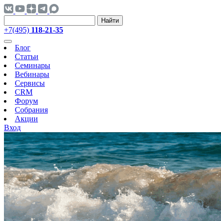
Найти
+7(495)
118-21-35
Блог
Статьи
Семинары
Вебинары
Сервисы
CRM
Форум
Собрания
Акции
Вход