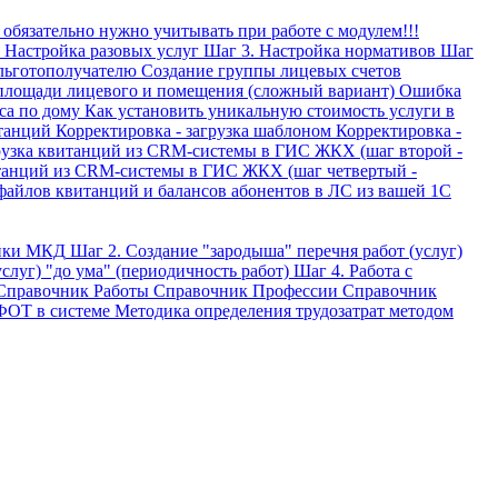
 обязательно нужно учитывать при работе с модулем!!!
 Настройка разовых услуг
Шаг 3. Настройка нормативов
Шаг
 льготополучателю
Создание группы лицевых счетов
площади лицевого и помещения (сложный вариант)
Ошибка
са по дому
Как установить уникальную стоимость услуги в
итанций
Корректировка - загрузка шаблоном
Корректировка -
узка квитанций из CRM-системы в ГИС ЖКХ (шаг второй -
танций из CRM-системы в ГИС ЖКХ (шаг четвертый -
файлов квитанций и балансов абонентов в ЛС из вашей 1С
ойки МКД
Шаг 2. Создание "зародыша" перечня работ (услуг)
слуг) "до ума" (периодичность работ)
Шаг 4. Работа с
Справочник Работы
Справочник Профессии
Справочник
ФОТ в системе
Методика определения трудозатрат методом