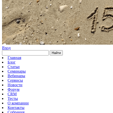
Вход
Найти
Главная
Блог
Статьи
Семинары
Вебинары
Сервисы
Новости
Форум
CRM
Тесты
О компании
Контакты
Собрания