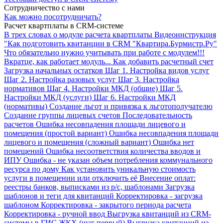
Сотрудничество с нами
Как можно посотрудничать?
Расчет квартплаты в CRM-системе
В трех словах о модуле расчета квартплаты
Видеоинструкция
"Как подготовить квитанции в CRM "Квартира.Бурмистр.Ру"
Что обязательно нужно учитывать при работе с модулем!!!
Вкратце, как работает модуль...
Как добавить расчетный счет
Загрузка начальных остатков
Шаг 1. Настройка видов услуг
Шаг 2. Настройка разовых услуг
Шаг 3. Настройка
нормативов
Шаг 4. Настройки МКД (общие)
Шаг 5.
Настройки МКД (услуги)
Шаг 6. Настройки МКД
(нормативы)
Создание льгот и привязка к льготополучателю
Создание группы лицевых счетов
Последовательность
расчетов
Ошибка несовпадения площади лицевого и
помещения (простой вариант)
Ошибка несовпадения площади
лицевого и помещения (сложный вариант)
Ошибка нет
помещений
Ошибка несоответствия количества вводов и
ИПУ
Ошибка - не указан объем потребления коммунального
ресурса по дому
Как установить уникальную стоимость
услуги в помещении или отключить её
Внесение оплат:
реестры банков, выписками из р/с, шаблонами
Загрузка
шаблонов и теги для квитанций
Корректировка - загрузка
шаблоном
Корректировка - закрытого периода расчета
Корректировка - ручной ввод
Выгрузка квитанций из CRM-
системы в ГИС ЖКХ (шаг первый)
Выгрузка квитанций из