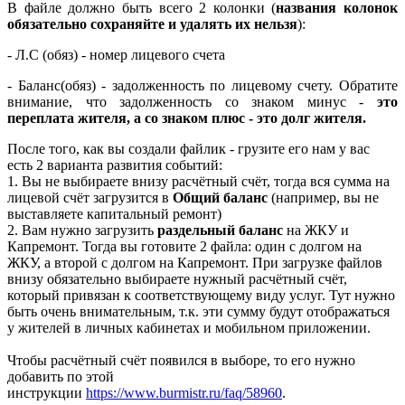
В файле должно быть всего 2 колонки (
названия колонок
обязательно сохраняйт
е и удалять их нельзя
):
- Л.С (обяз) - номер лицевого счета
- Баланс(обяз) - задолженность по лицевому счету. Обратите
внимание, что задолженность со знаком минус -
это
переплата жителя, а со знаком плюс - это долг жителя.
После того, как вы создали файлик - грузите его нам у вас
есть 2 варианта развития событий:
1. Вы не выбираете внизу расчётный счёт, тогда вся сумма на
лицевой счёт загрузится в
Общий баланс
(например, вы не
выставляете капитальный ремонт)
2. Вам нужно загрузить
раздельный баланс
на ЖКУ и
Капремонт. Тогда вы готовите 2 файла: один с долгом на
ЖКУ, а второй с долгом на Капремонт. При загрузке файлов
внизу обязательно выбираете нужный расчётный счёт,
который привязан к соответствующему виду услуг. Тут нужно
быть очень внимательным, т.к. эти сумму будут отображаться
у жителей в личных кабинетах и мобильном приложении.
Чтобы расчётный счёт появился в выборе, то его нужно
добавить по этой
инструкции
https://www.burmistr.ru/faq/58960
.