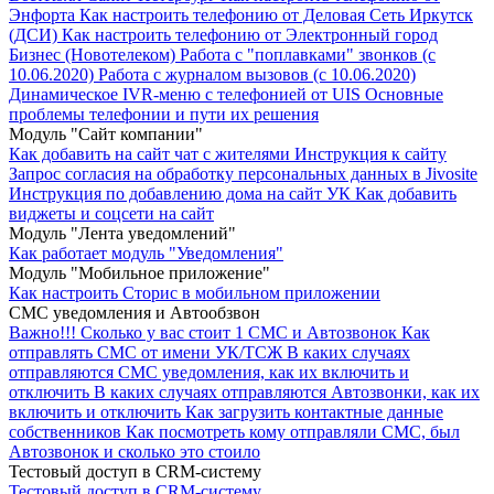
Энфорта
Как настроить телефонию от Деловая Сеть Иркутск
(ДСИ)
Как настроить телефонию от Электронный город
Бизнес (Новотелеком)
Работа с "поплавками" звонков (с
10.06.2020)
Работа с журналом вызовов (с 10.06.2020)
Динамическое IVR-меню с телефонией от UIS
Основные
проблемы телефонии и пути их решения
Модуль "Cайт компании"
Как добавить на сайт чат с жителями
Инструкция к сайту
Запрос согласия на обработку персональных данных в Jivosite
Инструкция по добавлению дома на сайт УК
Как добавить
виджеты и соцсети на сайт
Модуль "Лента уведомлений"
Как работает модуль "Уведомления"
Модуль "Мобильное приложение"
Как настроить Сторис в мобильном приложении
СМС уведомления и Автообзвон
Важно!!!
Сколько у вас стоит 1 СМС и Автозвонок
Как
отправлять СМС от имени УК/ТСЖ
В каких случаях
отправляются СМС уведомления, как их включить и
отключить
В каких случаях отправляются Автозвонки, как их
включить и отключить
Как загрузить контактные данные
собственников
Как посмотреть кому отправляли СМС, был
Автозвонок и сколько это стоило
Тестовый доступ в CRM-систему
Тестовый доступ в CRM-систему