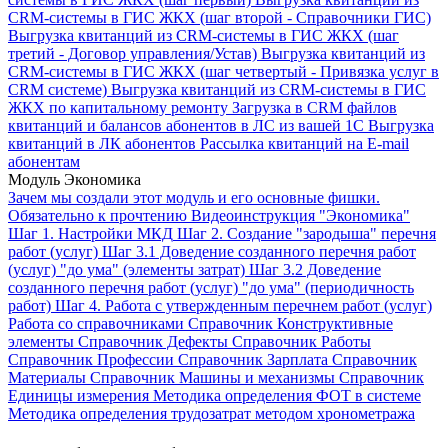
CRM-системы в ГИС ЖКХ (шаг второй - Справочники ГИС)
Выгрузка квитанций из CRM-системы в ГИС ЖКХ (шаг
третий - Договор управления/Устав)
Выгрузка квитанций из
CRM-системы в ГИС ЖКХ (шаг четвертый - Привязка услуг в
CRM системе)
Выгрузка квитанций из CRM-системы в ГИС
ЖКХ по капитальному ремонту
Загрузка в CRM файлов
квитанций и балансов абонентов в ЛС из вашей 1С
Выгрузка
квитанций в ЛК абонентов
Рассылка квитанций на E-mail
абонентам
Модуль Экономика
Зачем мы создали этот модуль и его основные фишки.
Обязательно к прочтению
Видеоинструкция "Экономика"
Шаг 1. Настройки МКД
Шаг 2. Создание "зародыша" перечня
работ (услуг)
Шаг 3.1 Доведение созданного перечня работ
(услуг) "до ума" (элементы затрат)
Шаг 3.2 Доведение
созданного перечня работ (услуг) "до ума" (периодичность
работ)
Шаг 4. Работа с утвержденным перечнем работ (услуг)
Работа со справочниками
Справочник Конструктивные
элементы
Справочник Дефекты
Справочник Работы
Справочник Профессии
Справочник Зарплата
Справочник
Материалы
Справочник Машины и механизмы
Справочник
Единицы измерения
Методика определения ФОТ в системе
Методика определения трудозатрат методом хронометража