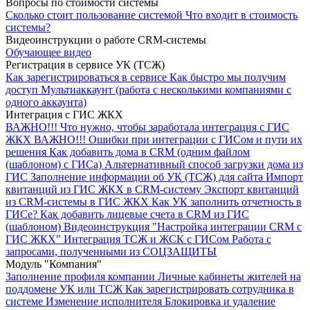
Вопросы по стоимости системы
Сколько стоит пользование системой
Что входит в стоимость
системы?
Видеоинструкции о работе CRM-сиcтемы
Обучающее видео
Регистрация в сервисе УК (ТСЖ)
Как зарегистрироваться в сервисе
Как быстро мы получим
доступ
Мультиаккаунт (работа с несколькими компаниями с
одного аккаунта)
Интеграция с ГИС ЖКХ
ВАЖНО!!!
Что нужно, чтобы заработала интеграция с ГИС
ЖКХ
ВАЖНО!!! Ошибки при интеграции с ГИСом и пути их
решения
Как добавить дома в CRM (одним файлом
(шаблоном) с ГИСа)
Альтернативный способ загрузки дома из
ГИС
Заполнение информации об УК (ТСЖ) для сайта
Импорт
квитанций из ГИС ЖКХ в CRM-систему
Экспорт квитанций
из CRM-системы в ГИС ЖКХ
Как УК заполнить отчетность в
ГИСе?
Как добавить лицевые счета в CRM из ГИС
(шаблоном)
Видеоинструкция "Настройка интеграции CRM с
ГИС ЖКХ"
Интеграция ТСЖ и ЖСК с ГИСом
Работа с
запросами, полученными из СОЦЗАЩИТЫ
Модуль "Компания"
Заполнение профиля компании
Личные кабинеты жителей на
поддомене УК или ТСЖ
Как зарегистрировать сотрудника в
системе
Изменение исполнителя
Блокировка и удаление