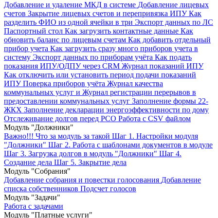
Добавление и удаление МКД в системе
Добавление лицевых
счетов
Закрытие лицевых счетов и перепривязка ИПУ
Как
разделить ФИО из одной ячейки в три
Экспорт данных по ЛС
Паспортный стол
Как загрузить контактные данные
Как
обновить баланс по лицевым счетам
Как добавить отдельный
прибор учета
Как загрузить сразу много приборов учета в
систему
Экспорт данных по приборам учёта
Как подать
показания ИПУ/ОДПУ через CRM
Журнал показаний ИПУ
Как отключить или установить период подачи показаний
ИПУ
Поверка приборов учёта
Журнал качества
коммунальных услуг и Журнал регистрации перерывов в
предоставлении коммунальных услуг
Заполнение формы 22-
ЖКХ
Заполнение декларации энергоэффективности по дому
Отслеживание долгов перед РСО
Работа с CSV файлом
Модуль "Должники"
Важно!!! Что за модуль за такой
Шаг 1. Настройки модуля
"Должники"
Шаг 2. Работа с шаблонами документов в модуле
Шаг 3. Загрузка долгов в модуль "Должники"
Шаг 4.
Создание дела
Шаг 5. Закрытие дела
Модуль "Собрания"
Добавление собрания и повестки голосования
Добавление
списка собственников
Подсчет голосов
Модуль "Задачи"
Работа с задачами
Модуль "Платные услуги"