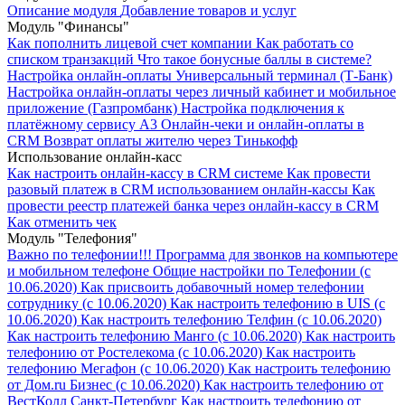
Описание модуля
Добавление товаров и услуг
Модуль "Финансы"
Как пополнить лицевой счет компании
Как работать со
списком транзакций
Что такое бонусные баллы в системе?
Настройка онлайн-оплаты Универсальный терминал (Т-Банк)
Настройка онлайн-оплаты через личный кабинет и мобильное
приложение (Газпромбанк)
Настройка подключения к
платёжному сервису А3
Онлайн-чеки и онлайн-оплаты в
CRM
Возврат оплаты жителю через Тинькофф
Использование онлайн-касс
Как настроить онлайн-кассу в CRM системе
Как провести
разовый платеж в CRM использованием онлайн-кассы
Как
провести реестр платежей банка через онлайн-кассу в CRM
Как отменить чек
Модуль "Телефония"
Важно по телефонии!!!
Программа для звонков на компьютере
и мобильном телефоне
Общие настройки по Телефонии (с
10.06.2020)
Как присвоить добавочный номер телефонии
сотруднику (с 10.06.2020)
Как настроить телефонию в UIS (с
10.06.2020)
Как настроить телефонию Телфин (с 10.06.2020)
Как настроить телефонию Манго (с 10.06.2020)
Как настроить
телефонию от Ростелекома (с 10.06.2020)
Как настроить
телефонию Мегафон (с 10.06.2020)
Как настроить телефонию
от Дом.ru Бизнес (с 10.06.2020)
Как настроить телефонию от
ВестКолл Санкт-Петербург
Как настроить телефонию от