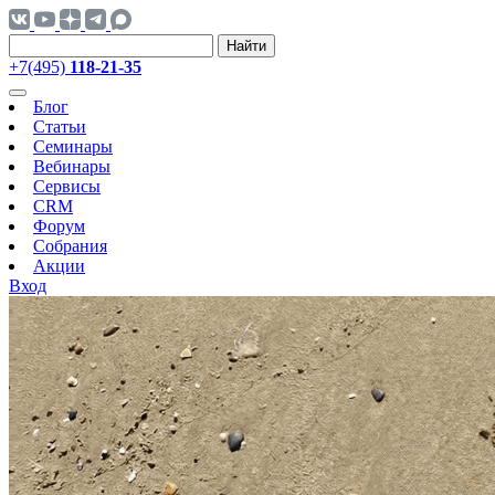
Найти
+7(495)
118-21-35
Блог
Статьи
Семинары
Вебинары
Сервисы
CRM
Форум
Собрания
Акции
Вход