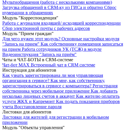
Мультиобращения (работа с несколькими компаниями)
Загрузка обращений в CRM-ку из ГИСа и обратно
Сброс
нумерации в обращениях
Модуль "Корреспонденция"
Работа с журналом входящей/ исходящей корреспонденции
Сбор электронной почты с рабочих адресов
Модуль "Прием граждан"
Для чего нужен этот модуль?
Основные настройки модуля
"Запись на прием"
Как собственнику помещения записаться
на прием
Работа сотрудников УК (ТСЖ) в модуле
Видеоинструкция "Запись на приём"
Чаты и ЧАТ-БОТЫ в CRM-системе
Чат-бот MAX
Встроенный чат в CRM системе
Инструкция для абонентов
Как узнать зарегистрирована ли моя управляющая
организация в сервисе?
Как мне, как собственнику,
зарегистрироваться в сервисе с компьютера?
Регистрация
собственника через мобильное приложение
Как добавить
несколько лицевых счетов в аккаунт
Как жителю оплатить
услуги ЖКХ и Капремонт
Как подать показания приборов
учета
Восстановление пароля
Листовки для абонентов
Листовки для жителей для регистрации в мобильном
приложении
Модуль "Объекты управления"