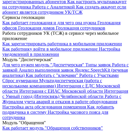
зарегистрированных абонентов
Как настроить мультиаккаунт
на сотрудника
Работа с Аналитикой
Как создать аккаунт если
абонент является сотрудником УК/ТСЖ
Сервисы геолокации
Как работает геолокация и для чего она нужна
Геолокация
офисов
Геолокация домов
Геолокация сотрудников
Работа сотрудников УК (ТСЖ) в сервисе через мобильное
приложение
Как зарегистрировать работника в мобильном приложении
Как работнику войти в мобильное приложение
Настройка
уведомлений в приложении
Модуль "Диспетчерская"
Для чего нужен модуль "Диспетчерская"
Типы заявок
Работа с
заявкой
Анализ выполнения заявок
Яндекс.SpeechKit (речевая
аналитика)
Как работать с "ключами"
Работа с Участками
Сброс нумерации
Мультидиспетчерская (работа с
несколькими компаниями)
Интеграция с ЕДС Московской
области
Интеграция с ЕИАС Московской области
Интеграция
с Умный город (Интерсвязь) Челябинской области
Работа с
Журналом учета аварий и отказов в работе оборудования
Настройка акта обследования помещения
Как добавить
подрядчика в систему
Настройка часового пояса для
сотрудника
Модуль "Обращения"
Как работает модуль "Обращения собственников"