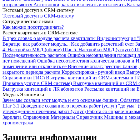
отправляются Автозвонки, как их включить и отключить
Как з
Тестовый доступ в CRM-систему
Тестовый доступ в CRM-систему
Сотрудничество с нами
Как можно посотрудничать?
Расчет квартплаты в CRM-системе
В трех словах о модуле расчета квартплаты
Видеоинструкция "
Вкратце, как работает модуль...
Как добавить расчетный счет
За
4. Настройки МКД (общие)
Шаг 5. Настройки МКД (услуги)
Ша
Последовательность расчетов
Ошибка несовпадения площади л
нет помещений
Ошибка несоответствия количества вводов и 
помещении или отключить её
Внесение оплат: реестры банков,
закрытого периода расчета
Корректировка - ручной ввод
Выгру
Справочники ГИС)
Выгрузка квитанций из CRM-системы в ГИ
Привязка услуг в CRM системе)
Выгрузка квитанций из CRM-
Выгрузка квитанций в ЛК абонентов
Рассылка квитанций на E
Модуль Экономика
Зачем мы создали этот модуль и его основные фишки. Обязате
Шаг 3.1 Доведение созданного перечня работ (услуг) "до ума" (
утвержденным перечнем работ (услуг)
Работа со справочникам
Зарплата
Справочник Материалы
Справочник Машины и меха
хронометража
Защита информации