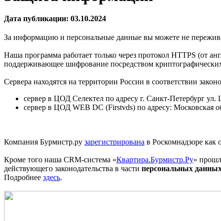
Дата публикации: 03.10.2024
За информацию и персональные данные вы можете не пережив
Наша программа работает только через протокол HTTPS (от англ
поддерживающее шифрование посредством криптографических
Сервера находятся на территории России в соответствии закон
сервер в ЦОД Селектел по адресу г. Санкт-Петербург ул. Ц
сервер в ЦОД WEB DC (Firstvds) по адресу: Московская обл
Компания Бурмистр.ру
зарегистрирована
в Роскомнадзоре как 
Кроме того наша CRM-система «
Квартира.Бурмистр.Ру
» прошл
действующего законодательства в части
персональных данны
Подробнее
здесь
.