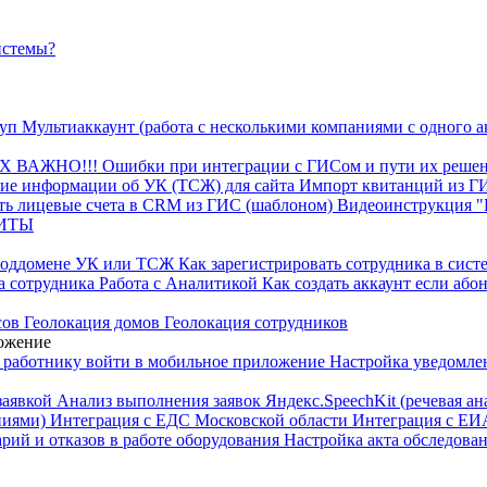
истемы?
туп
Мультиаккаунт (работа с несколькими компаниями с одного а
КХ
ВАЖНО!!! Ошибки при интеграции с ГИСом и пути их реше
ие информации об УК (ТСЖ) для сайта
Импорт квитанций из 
ть лицевые счета в CRM из ГИС (шаблоном)
Видеоинструкция 
ЩИТЫ
поддомене УК или ТСЖ
Как зарегистрировать сотрудника в сист
а сотрудника
Работа с Аналитикой
Как создать аккаунт если аб
сов
Геолокация домов
Геолокация сотрудников
ложение
 работнику войти в мобильное приложение
Настройка уведомле
заявкой
Анализ выполнения заявок
Яндекс.SpeechKit (речевая ан
ниями)
Интеграция с ЕДС Московской области
Интеграция с ЕИ
арий и отказов в работе оборудования
Настройка акта обследова