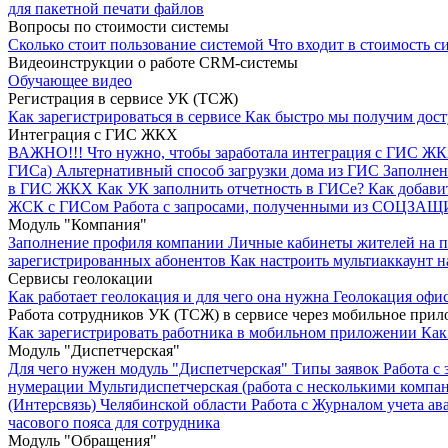
для пакетной печати файлов
Вопросы по стоимости системы
Сколько стоит пользование системой
Что входит в стоимость с
Видеоинструкции о работе CRM-сиcтемы
Обучающее видео
Регистрация в сервисе УК (ТСЖ)
Как зарегистрироваться в сервисе
Как быстро мы получим дос
Интеграция с ГИС ЖКХ
ВАЖНО!!!
Что нужно, чтобы заработала интеграция с ГИС Ж
ГИСа)
Альтернативный способ загрузки дома из ГИС
Заполнен
в ГИС ЖКХ
Как УК заполнить отчетность в ГИСе?
Как добави
ЖСК с ГИСом
Работа с запросами, полученными из СОЦЗА
Модуль "Компания"
Заполнение профиля компании
Личные кабинеты жителей на 
зарегистрированных абонентов
Как настроить мультиаккаунт н
Сервисы геолокации
Как работает геолокация и для чего она нужна
Геолокация офи
Работа сотрудников УК (ТСЖ) в сервисе через мобильное при
Как зарегистрировать работника в мобильном приложении
Как
Модуль "Диспетчерская"
Для чего нужен модуль "Диспетчерская"
Типы заявок
Работа с 
нумерации
Мультидиспетчерская (работа с несколькими компа
(Интерсвязь) Челябинской области
Работа с Журналом учета ав
часового пояса для сотрудника
Модуль "Обращения"