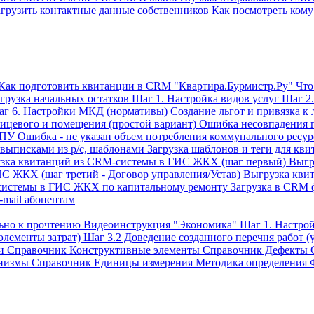
агрузить контактные данные собственников
Как посмотреть кому
Как подготовить квитанции в CRM "Квартира.Бурмистр.Ру"
Что
грузка начальных остатков
Шаг 1. Настройка видов услуг
Шаг 2.
г 6. Настройки МКД (нормативы)
Создание льгот и привязка к
ицевого и помещения (простой вариант)
Ошибка несовпадения 
ИПУ
Ошибка - не указан объем потребления коммунального ресур
 выписками из р/с, шаблонами
Загрузка шаблонов и теги для кв
зка квитанций из CRM-системы в ГИС ЖКХ (шаг первый)
Выгр
С ЖКХ (шаг третий - Договор управления/Устав)
Выгрузка кви
системы в ГИС ЖКХ по капитальному ремонту
Загрузка в CRM 
-mail абонентам
льно к прочтению
Видеоинструкция "Экономика"
Шаг 1. Настр
элементы затрат)
Шаг 3.2 Доведение созданного перечня работ (у
и
Справочник Конструктивные элементы
Справочник Дефекты
низмы
Справочник Единицы измерения
Методика определения 