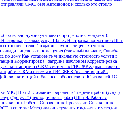
 отправляли СМС, был Автозвонок и сколько это стоило
 обязательно нужно учитывать при работе с модулем!!!
 Настройка разовых услуг
Шаг 3. Настройка нормативов
Шаг
 льготополучателю
Создание группы лицевых счетов
площади лицевого и помещения (сложный вариант)
Ошибка
са по дому
Как установить уникальную стоимость услуги в
итанций
Корректировка - загрузка шаблоном
Корректировка -
узка квитанций из CRM-системы в ГИС ЖКХ (шаг второй -
танций из CRM-системы в ГИС ЖКХ (шаг четвертый -
файлов квитанций и балансов абонентов в ЛС из вашей 1С
ойки МКД
Шаг 2. Создание "зародыша" перечня работ (услуг)
слуг) "до ума" (периодичность работ)
Шаг 4. Работа с
Справочник Работы
Справочник Профессии
Справочник
ФОТ в системе
Методика определения трудозатрат методом