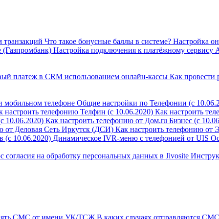
м транзакций
Что такое бонусные баллы в системе?
Настройка он
 (Газпромбанк)
Настройка подключения к платёжному сервису 
овый платеж в CRM использованием онлайн-кассы
Как провести 
и мобильном телефоне
Общие настройки по Телефонии (с 10.06.
к настроить телефонию Телфин (с 10.06.2020)
Как настроить тел
 10.06.2020)
Как настроить телефонию от Дом.ru Бизнес (с 10.06
ю от Деловая Сеть Иркутск (ДСИ)
Как настроить телефонию от 
 (с 10.06.2020)
Динамическое IVR-меню с телефонией от UIS
Ос
с согласия на обработку персональных данных в Jivosite
Инструк
лять СМС от имени УК/ТСЖ
В каких случаях отправляются СМС