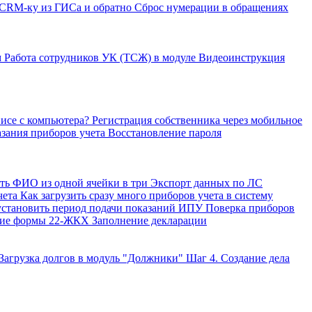
 CRM-ку из ГИСа и обратно
Сброс нумерации в обращениях
м
Работа сотрудников УК (ТСЖ) в модуле
Видеоинструкция
висе с компьютера?
Регистрация собственника через мобильное
азания приборов учета
Восстановление пароля
ить ФИО из одной ячейки в три
Экспорт данных по ЛС
чета
Как загрузить сразу много приборов учета в систему
установить период подачи показаний ИПУ
Поверка приборов
ние формы 22-ЖКХ
Заполнение декларации
 Загрузка долгов в модуль "Должники"
Шаг 4. Создание дела