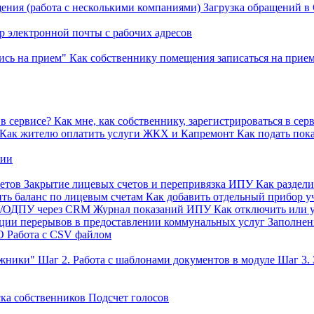
ения (работа с несколькими компаниями)
Загрузка обращений в
р электронной почты с рабочих адресов
ись на прием"
Как собственнику помещения записаться на прие
в сервисе?
Как мне, как собственнику, зарегистрироваться в сер
Как жителю оплатить услуги ЖКХ и Капремонт
Как подать пок
нии
етов
Закрытие лицевых счетов и перепривязка ИПУ
Как раздел
ть баланс по лицевым счетам
Как добавить отдельный прибор у
У/ОДПУ через CRM
Журнал показаний ИПУ
Как отключить или 
ации перерывов в предоставлении коммунальных услуг
Заполне
О
Работа с CSV файлом
лжники"
Шаг 2. Работа с шаблонами документов в модуле
Шаг 3.
ка собственников
Подсчет голосов