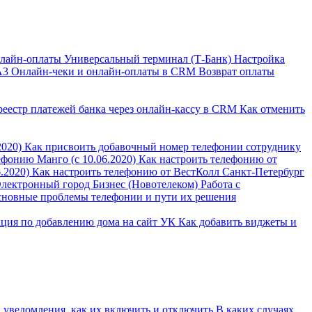
лайн-оплаты Универсальный терминал (Т-Банк)
Настройка
А3
Онлайн-чеки и онлайн-оплаты в CRM
Возврат оплаты
реестр платежей банка через онлайн-кассу в CRM
Как отменить
2020)
Как присвоить добавочный номер телефонии сотруднику
ефонию Манго (с 10.06.2020)
Как настроить телефонию от
.2020)
Как настроить телефонию от ВестКолл Санкт-Петербург
Электронный город Бизнес (Новотелеком)
Работа с
новные проблемы телефонии и пути их решения
ция по добавлению дома на сайт УК
Как добавить виджеты и
 уведомления, как их включить и отключить
В каких случаях