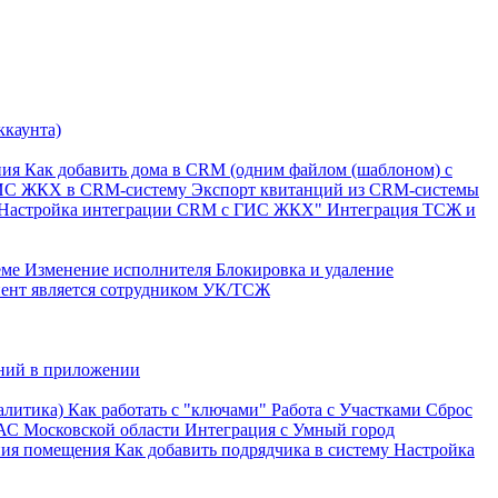
ккаунта)
ния
Как добавить дома в CRM (одним файлом (шаблоном) с
ГИС ЖКХ в CRM-систему
Экспорт квитанций из CRM-системы
"Настройка интеграции CRM с ГИС ЖКХ"
Интеграция ТСЖ и
еме
Изменение исполнителя
Блокировка и удаление
онент является сотрудником УК/ТСЖ
ний в приложении
алитика)
Как работать с "ключами"
Работа с Участками
Сброс
АС Московской области
Интеграция с Умный город
ния помещения
Как добавить подрядчика в систему
Настройка