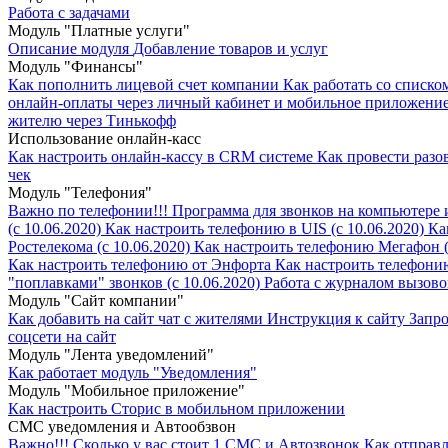
Работа с задачами
Модуль "Платные услуги"
Описание модуля
Добавление товаров и услуг
Модуль "Финансы"
Как пополнить лицевой счет компании
Как работать со списко
онлайн-оплаты через личный кабинет и мобильное приложение
жителю через Тинькофф
Использование онлайн-касс
Как настроить онлайн-кассу в CRM системе
Как провести раз
чек
Модуль "Телефония"
Важно по телефонии!!!
Программа для звонков на компьютере 
(с 10.06.2020)
Как настроить телефонию в UIS (с 10.06.2020)
Ка
Ростелекома (с 10.06.2020)
Как настроить телефонию Мегафон (с
Как настроить телефонию от Энфорта
Как настроить телефони
"поплавками" звонков (с 10.06.2020)
Работа с журналом вызовов
Модуль "Cайт компании"
Как добавить на сайт чат с жителями
Инструкция к сайту
Запро
соцсети на сайт
Модуль "Лента уведомлений"
Как работает модуль "Уведомления"
Модуль "Мобильное приложение"
Как настроить Сторис в мобильном приложении
СМС уведомления и Автообзвон
Важно!!!
Сколько у вас стоит 1 СМС и Автозвонок
Как отправ