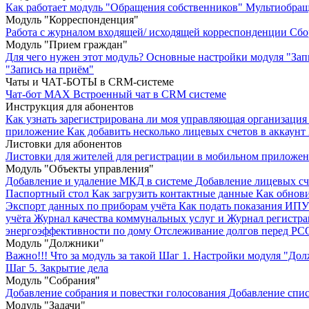
Как работает модуль "Обращения собственников"
Мультиобращ
Модуль "Корреспонденция"
Работа с журналом входящей/ исходящей корреспонденции
Сбо
Модуль "Прием граждан"
Для чего нужен этот модуль?
Основные настройки модуля "Зап
"Запись на приём"
Чаты и ЧАТ-БОТЫ в CRM-системе
Чат-бот MAX
Встроенный чат в CRM системе
Инструкция для абонентов
Как узнать зарегистрирована ли моя управляющая организация 
приложение
Как добавить несколько лицевых счетов в аккаунт
Листовки для абонентов
Листовки для жителей для регистрации в мобильном приложе
Модуль "Объекты управления"
Добавление и удаление МКД в системе
Добавление лицевых сч
Паспортный стол
Как загрузить контактные данные
Как обнови
Экспорт данных по приборам учёта
Как подать показания ИП
учёта
Журнал качества коммунальных услуг и Журнал регистр
энергоэффективности по дому
Отслеживание долгов перед РС
Модуль "Должники"
Важно!!! Что за модуль за такой
Шаг 1. Настройки модуля "До
Шаг 5. Закрытие дела
Модуль "Собрания"
Добавление собрания и повестки голосования
Добавление спис
Модуль "Задачи"