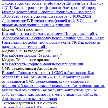
Энфорта
Как настроить телефонию от Деловая Сеть Иркутск
(ДСИ)
Как настроить телефонию от Электронный город
Бизнес (Новотелеком)
Работа с "поплавками" звонков (с
10.06.2020)
Работа с журналом вызовов (с 10.06.2020)
Динамическое IVR-меню с телефонией от UIS
Основные
проблемы телефонии и пути их решения
Модуль "Cайт компании"
Как добавить на сайт чат с жителями
Инструкция к сайту
Запрос согласия на обработку персональных данных в Jivosite
Инструкция по добавлению дома на сайт УК
Как добавить
виджеты и соцсети на сайт
Модуль "Лента уведомлений"
Как работает модуль "Уведомления"
Модуль "Мобильное приложение"
Как настроить Сторис в мобильном приложении
СМС уведомления и Автообзвон
Важно!!!
Сколько у вас стоит 1 СМС и Автозвонок
Как
отправлять СМС от имени УК/ТСЖ
В каких случаях
отправляются СМС уведомления, как их включить и
отключить
В каких случаях отправляются Автозвонки, как их
включить и отключить
Как загрузить контактные данные
собственников
Как посмотреть кому отправляли СМС, был
Автозвонок и сколько это стоило
Тестовый доступ в CRM-систему
Тестовый доступ в CRM-систему