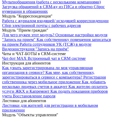
Мультиобращения (работа с несколькими компаниями)
Загрузка обращений в CRM-ку из ГИСа и обратно
Сброс
нумерации в обращениях
Модуль "Корреспонденция"
Работа с журналом входящей/ исходящей корреспонденции
Сбор электронной почты с рабочих адресов
Модуль "Прием граждан"
Для чего нужен этот модуль?
Основные настройки модуля
"Запись на прием"
Как собственнику помещения записаться
на прием
Работа сотрудников УК (ТСЖ) в модуле
Видеоинструкция "Запись на приём"
Чаты и ЧАТ-БОТЫ в CRM-системе
Чат-бот MAX
Встроенный чат в CRM системе
Инструкция для абонентов
Как узнать зарегистрирована ли моя управляющая
организация в сервисе?
Как мне, как собственнику,
зарегистрироваться в сервисе с компьютера?
Регистрация
собственника через мобильное приложение
Как добавить
несколько лицевых счетов в аккаунт
Как жителю оплатить
услуги ЖКХ и Капремонт
Как подать показания приборов
учета
Восстановление пароля
Листовки для абонентов
Листовки для жителей для регистрации в мобильном
приложении
Модуль "Объекты управления"