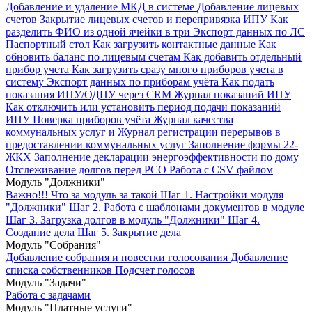
Добавление и удаление МКД в системе
Добавление лицевых
счетов
Закрытие лицевых счетов и перепривязка ИПУ
Как
разделить ФИО из одной ячейки в три
Экспорт данных по ЛС
Паспортный стол
Как загрузить контактные данные
Как
обновить баланс по лицевым счетам
Как добавить отдельный
прибор учета
Как загрузить сразу много приборов учета в
систему
Экспорт данных по приборам учёта
Как подать
показания ИПУ/ОДПУ через CRM
Журнал показаний ИПУ
Как отключить или установить период подачи показаний
ИПУ
Поверка приборов учёта
Журнал качества
коммунальных услуг и Журнал регистрации перерывов в
предоставлении коммунальных услуг
Заполнение формы 22-
ЖКХ
Заполнение декларации энергоэффективности по дому
Отслеживание долгов перед РСО
Работа с CSV файлом
Модуль "Должники"
Важно!!! Что за модуль за такой
Шаг 1. Настройки модуля
"Должники"
Шаг 2. Работа с шаблонами документов в модуле
Шаг 3. Загрузка долгов в модуль "Должники"
Шаг 4.
Создание дела
Шаг 5. Закрытие дела
Модуль "Собрания"
Добавление собрания и повестки голосования
Добавление
списка собственников
Подсчет голосов
Модуль "Задачи"
Работа с задачами
Модуль "Платные услуги"