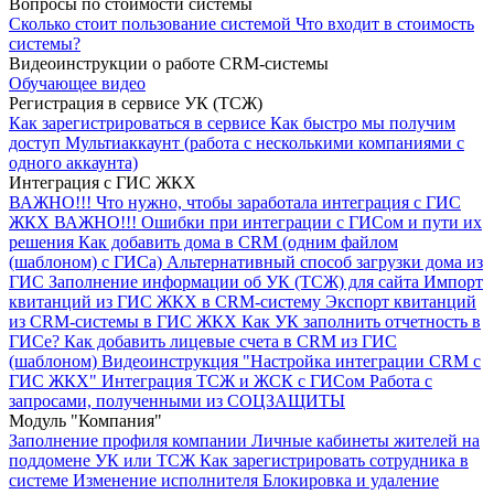
Вопросы по стоимости системы
Сколько стоит пользование системой
Что входит в стоимость
системы?
Видеоинструкции о работе CRM-сиcтемы
Обучающее видео
Регистрация в сервисе УК (ТСЖ)
Как зарегистрироваться в сервисе
Как быстро мы получим
доступ
Мультиаккаунт (работа с несколькими компаниями с
одного аккаунта)
Интеграция с ГИС ЖКХ
ВАЖНО!!!
Что нужно, чтобы заработала интеграция с ГИС
ЖКХ
ВАЖНО!!! Ошибки при интеграции с ГИСом и пути их
решения
Как добавить дома в CRM (одним файлом
(шаблоном) с ГИСа)
Альтернативный способ загрузки дома из
ГИС
Заполнение информации об УК (ТСЖ) для сайта
Импорт
квитанций из ГИС ЖКХ в CRM-систему
Экспорт квитанций
из CRM-системы в ГИС ЖКХ
Как УК заполнить отчетность в
ГИСе?
Как добавить лицевые счета в CRM из ГИС
(шаблоном)
Видеоинструкция "Настройка интеграции CRM с
ГИС ЖКХ"
Интеграция ТСЖ и ЖСК с ГИСом
Работа с
запросами, полученными из СОЦЗАЩИТЫ
Модуль "Компания"
Заполнение профиля компании
Личные кабинеты жителей на
поддомене УК или ТСЖ
Как зарегистрировать сотрудника в
системе
Изменение исполнителя
Блокировка и удаление