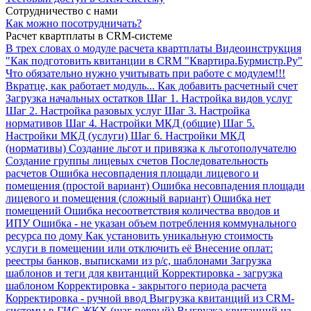
Сотрудничество с нами
Как можно посотрудничать?
Расчет квартплаты в CRM-системе
В трех словах о модуле расчета квартплаты
Видеоинструкция
"Как подготовить квитанции в CRM "Квартира.Бурмистр.Ру"
Что обязательно нужно учитывать при работе с модулем!!!
Вкратце, как работает модуль...
Как добавить расчетный счет
Загрузка начальных остатков
Шаг 1. Настройка видов услуг
Шаг 2. Настройка разовых услуг
Шаг 3. Настройка
нормативов
Шаг 4. Настройки МКД (общие)
Шаг 5.
Настройки МКД (услуги)
Шаг 6. Настройки МКД
(нормативы)
Создание льгот и привязка к льготополучателю
Создание группы лицевых счетов
Последовательность
расчетов
Ошибка несовпадения площади лицевого и
помещения (простой вариант)
Ошибка несовпадения площади
лицевого и помещения (сложный вариант)
Ошибка нет
помещений
Ошибка несоответствия количества вводов и
ИПУ
Ошибка - не указан объем потребления коммунального
ресурса по дому
Как установить уникальную стоимость
услуги в помещении или отключить её
Внесение оплат:
реестры банков, выписками из р/с, шаблонами
Загрузка
шаблонов и теги для квитанций
Корректировка - загрузка
шаблоном
Корректировка - закрытого периода расчета
Корректировка - ручной ввод
Выгрузка квитанций из CRM-
системы в ГИС ЖКХ (шаг первый)
Выгрузка квитанций из