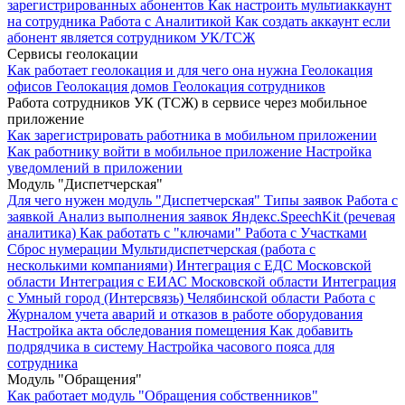
зарегистрированных абонентов
Как настроить мультиаккаунт
на сотрудника
Работа с Аналитикой
Как создать аккаунт если
абонент является сотрудником УК/ТСЖ
Сервисы геолокации
Как работает геолокация и для чего она нужна
Геолокация
офисов
Геолокация домов
Геолокация сотрудников
Работа сотрудников УК (ТСЖ) в сервисе через мобильное
приложение
Как зарегистрировать работника в мобильном приложении
Как работнику войти в мобильное приложение
Настройка
уведомлений в приложении
Модуль "Диспетчерская"
Для чего нужен модуль "Диспетчерская"
Типы заявок
Работа с
заявкой
Анализ выполнения заявок
Яндекс.SpeechKit (речевая
аналитика)
Как работать с "ключами"
Работа с Участками
Сброс нумерации
Мультидиспетчерская (работа с
несколькими компаниями)
Интеграция с ЕДС Московской
области
Интеграция с ЕИАС Московской области
Интеграция
с Умный город (Интерсвязь) Челябинской области
Работа с
Журналом учета аварий и отказов в работе оборудования
Настройка акта обследования помещения
Как добавить
подрядчика в систему
Настройка часового пояса для
сотрудника
Модуль "Обращения"
Как работает модуль "Обращения собственников"