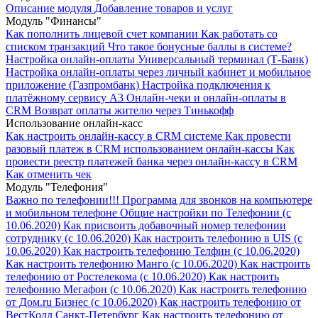
Описание модуля
Добавление товаров и услуг
Модуль "Финансы"
Как пополнить лицевой счет компании
Как работать со
списком транзакций
Что такое бонусные баллы в системе?
Настройка онлайн-оплаты Универсальный терминал (Т-Банк)
Настройка онлайн-оплаты через личный кабинет и мобильное
приложение (Газпромбанк)
Настройка подключения к
платёжному сервису А3
Онлайн-чеки и онлайн-оплаты в
CRM
Возврат оплаты жителю через Тинькофф
Использование онлайн-касс
Как настроить онлайн-кассу в CRM системе
Как провести
разовый платеж в CRM использованием онлайн-кассы
Как
провести реестр платежей банка через онлайн-кассу в CRM
Как отменить чек
Модуль "Телефония"
Важно по телефонии!!!
Программа для звонков на компьютере
и мобильном телефоне
Общие настройки по Телефонии (с
10.06.2020)
Как присвоить добавочный номер телефонии
сотруднику (с 10.06.2020)
Как настроить телефонию в UIS (с
10.06.2020)
Как настроить телефонию Телфин (с 10.06.2020)
Как настроить телефонию Манго (с 10.06.2020)
Как настроить
телефонию от Ростелекома (с 10.06.2020)
Как настроить
телефонию Мегафон (с 10.06.2020)
Как настроить телефонию
от Дом.ru Бизнес (с 10.06.2020)
Как настроить телефонию от
ВестКолл Санкт-Петербург
Как настроить телефонию от