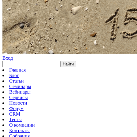
Вход
Найти
Главная
Блог
Статьи
Семинары
Вебинары
Сервисы
Новости
Форум
CRM
Тесты
О компании
Контакты
Собрания