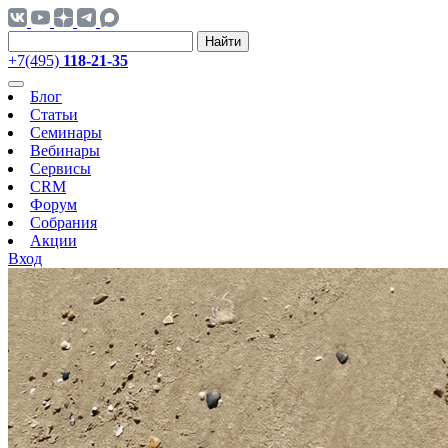
Найти
+7(495)
118-21-35
Блог
Статьи
Семинары
Вебинары
Сервисы
CRM
Форум
Собрания
Акции
Вход