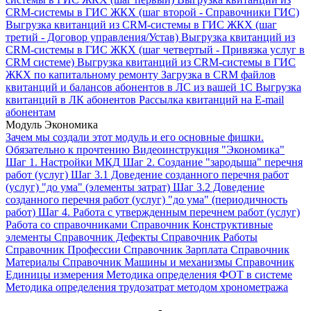
CRM-системы в ГИС ЖКХ (шаг второй - Справочники ГИС)
Выгрузка квитанций из CRM-системы в ГИС ЖКХ (шаг
третий - Договор управления/Устав)
Выгрузка квитанций из
CRM-системы в ГИС ЖКХ (шаг четвертый - Привязка услуг в
CRM системе)
Выгрузка квитанций из CRM-системы в ГИС
ЖКХ по капитальному ремонту
Загрузка в CRM файлов
квитанций и балансов абонентов в ЛС из вашей 1С
Выгрузка
квитанций в ЛК абонентов
Рассылка квитанций на E-mail
абонентам
Модуль Экономика
Зачем мы создали этот модуль и его основные фишки.
Обязательно к прочтению
Видеоинструкция "Экономика"
Шаг 1. Настройки МКД
Шаг 2. Создание "зародыша" перечня
работ (услуг)
Шаг 3.1 Доведение созданного перечня работ
(услуг) "до ума" (элементы затрат)
Шаг 3.2 Доведение
созданного перечня работ (услуг) "до ума" (периодичность
работ)
Шаг 4. Работа с утвержденным перечнем работ (услуг)
Работа со справочниками
Справочник Конструктивные
элементы
Справочник Дефекты
Справочник Работы
Справочник Профессии
Справочник Зарплата
Справочник
Материалы
Справочник Машины и механизмы
Справочник
Единицы измерения
Методика определения ФОТ в системе
Методика определения трудозатрат методом хронометража